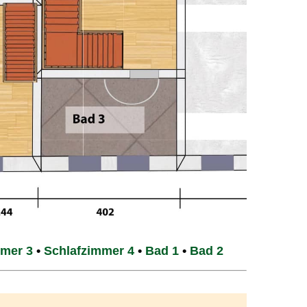
mmer 3
•
Schlafzimmer 4
•
Bad 1
•
Bad 2