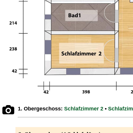
1. Obergeschoss:
Schlafzimmer 2
•
Schlafzi