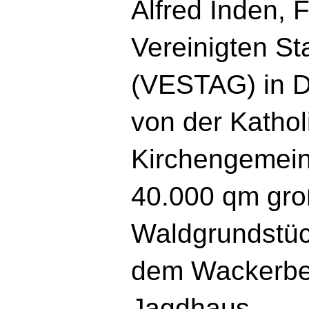
Alfred Inden, F
Vereinigten S
(VESTAG) in Dü
von der Katho
Kirchengemeind
40.000 qm gr
Waldgrundstück
dem Wackerbe
Jagdhaus.