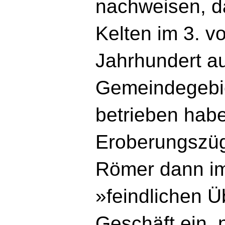
nachweisen, da
Kelten im 3. vo
Jahrhundert a
Gemeindegebi
betrieben hab
Eroberungszüg
Römer dann i
»feindlichen 
Geschäft ein, n