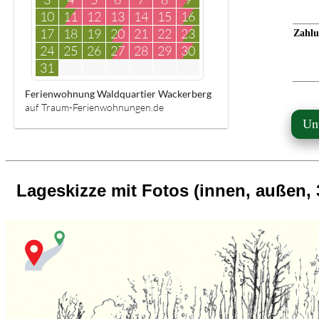
10
11
12
13
14
15
16
17
18
19
20
21
22
23
Zahlu
24
25
26
27
28
29
30
31
Ferienwohnung Waldquartier Wackerberg
auf Traum-Ferienwohnungen.de
Un
Lageskizze mit Fotos (innen, außen,