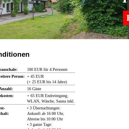
B
ditionen
pauschale:
180 EUR für 4 Personen
weitere Person:
+ 45 EUR
(+ 25 EUR bis 14 Jahre)
Anzahl:
16 Gäste
zkosten:
+ 65 EUR Endreinigung;
WLAN, Wäsche, Sauna inkl.
st-
• 3 Übernachtungen:
thalt:
Ankunft ab 16:00 Uhr,
Abreise bis 10:00 Uhr
• 3 ganze Tage: