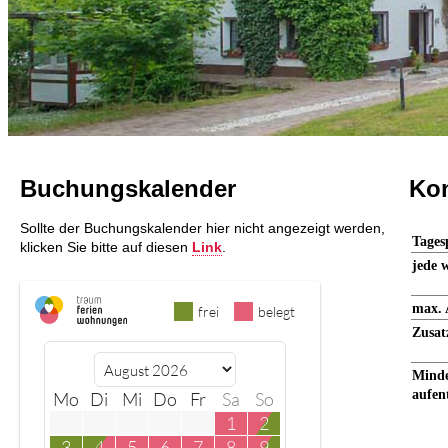
Buchungskalender
Kon
Sollte der Buchungskalender hier nicht angezeigt werden,
Tages
klicken Sie bitte auf diesen
Link
.
jede 
max. 
frei
belegt
Zusat
Minde
aufen
Mo
Di
Mi
Do
Fr
Sa
So
1
2
3
4
5
6
7
8
9