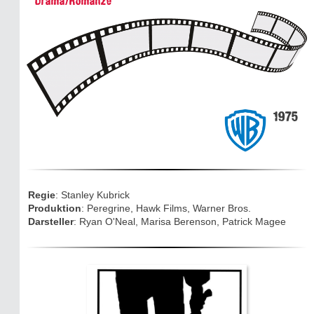
Drama/Romanze
Die dunkle Seite
Mythen, Märchen & Legenden (2025)
Sightseeing:
Die Eifel entdecken
1975
Eifelevents
Eifelkarte:
Drehorte & Tatorte
Regie
: Stanley Kubrick
Produktion
: Peregrine, Hawk Films, Warner Bros.
Eifelkrimi: Keine Gutenachtgeschichte
Darsteller
: Ryan O'Neal, Marisa Berenson, Patrick Magee
Die Autoren
TV & Kino