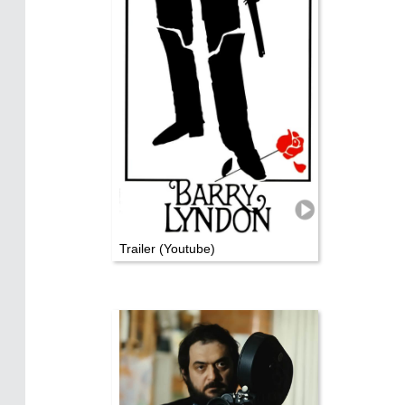
Die Stars:
Wer hat wo gedreht?
Mediathek
Impressum
Datenschutz
Trailer (Youtube)