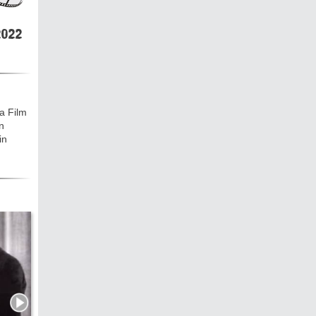
hen &
5)
022
ecken
a Film
n
in
torte
ne
chichte