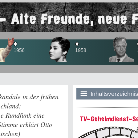
- Alte Freunde, neue 
♦
♦
♦
1958
1960
1965
Inhaltsverzeichni
Skandale in der frühen
schland:
he Rundfunk eine
Historie:
TV-Geheimdienst-Se
timme erklärt Otto
Die dunkle Sei
tschen)