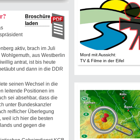
er?
Broschüre
laden
as
spräsident
erg aktiv, brach im Juli
Mord mit Aussicht:
g Wohlgemuth, aus Westberlin
TV & Filme in der Eifel
willig antrat, ist bis heute
t betäubt und dann in die DDR
dete seinen Wechsel in die
n leitende Positionen im
ch sei absehbar, dass die
ich unter Bundeskanzler
ch reiflicher Überlegung
weil ich hier die besten
hlands und gegen die