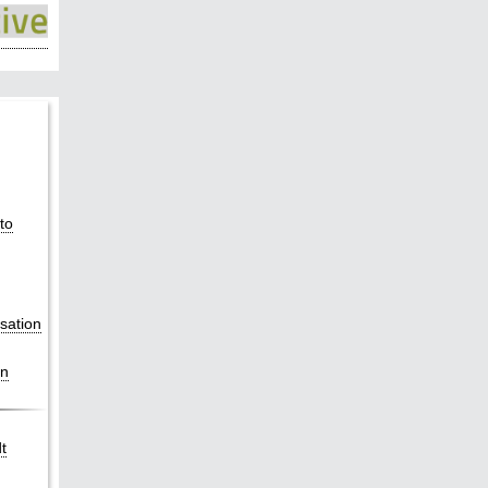
to
sation
en
t