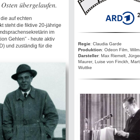
Mythen, Märc
n Osten übergelaufen.
Legenden (202
2
 die auf echten
Sightseeing:
steht die fiktive 20-jährige
Die Eifel entd
emdsprachensekretärin im
ion Gehlen" - heute aktiv
Regie
: Claudia Garde
Eifelevents
) und zuständig für die
Produktion
: Odeon Film, Wilm
Darsteller
: Max Riemelt, Jürge
Maurer, Luise von Finckh, Mart
Eifelkarte:
Wuttke
Drehorte & Ta
Eifelkrimi: Kei
Gutenachtges
Die Autoren
TV & Kino