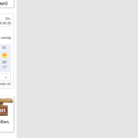
aps)
eßen,