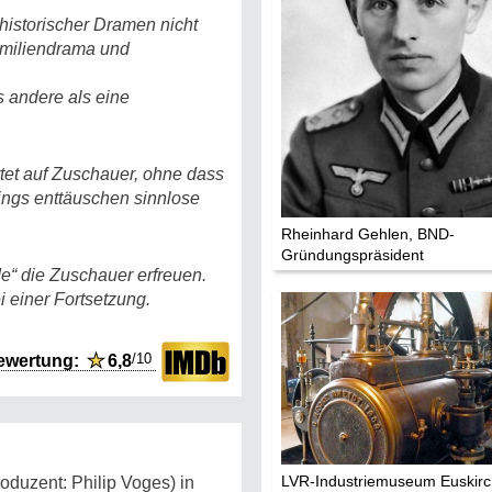
 historischer Dramen nicht
amiliendrama und
s andere als eine
rtet auf Zuschauer, ohne dass
dings enttäuschen sinnlose
Rheinhard Gehlen, BND-
Gründungspräsident
e“ die Zuschauer erfreuen.
i einer Fortsetzung.
/10
ewertung:
★
6,8
LVR-Industriemuseum Euskirc
oduzent: Philip Voges) in