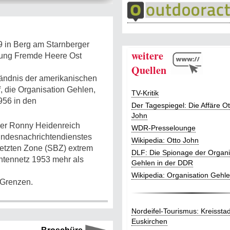
79 in Berg am Starnberger
weitere
ilung Fremde Heere Ost
Quellen
tändnis der amerikanischen
 die Organisation Gehlen,
TV-Kritik
956 in den
Der Tagespiegel: Die Affäre Ot
John
iker Ronny Heidenreich
WDR-Presselounge
undesnachrichtendienstes
Wikipedia: Otto John
etzten Zone (SBZ) extrem
DLF: Die Spionage der Organi
ntennetz 1953 mehr als
Gehlen in der DDR
Wikipedia: Organisation Gehl
 Grenzen.
Nordeifel-Tourismus: Kreisstad
Euskirchen