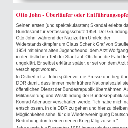
Otto John - Überläufer oder Entführungsopf
Seinen ersten (und spektakulärsten) Skandal erlebte d
Bundesamt für Verfassungsschutz 1954. Der Gründung
Otto John, während der Nazizeit im Umfeld der
Widerstandskämpfer um Claus Schenk Graf von Stauffenb
1954 mit einem alten Jugendfreund, dem Arzt Wolfgan
in den östlichen Teil der Stadt auf. Ob John die Fahrt frei
ungeklärt. Er selbst erklärte später, er sei von dem Arz
verschleppt worden.
In Ostberlin trat John später vor die Presse und begrün
DDR damit, dass immer mehr frühere Nationalsozialiste
öffentlichen Dienst der Bundesrepublik übernähmen. Au
Militarisierung und Westbindung der Bundesrepublik s
Konrad Adenauer verschärfen werde. "Ich habe mich na
entschlossen, in die DDR zu gehen und hier zu bleiben, 
Möglichkeiten sehe, für die Wiedervereinigung Deutsc
Bedrohung durch einen neuen Krieg tätig zu sein."