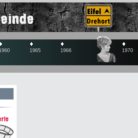
Feinde
♦
♦
1966
1970
s
rie
te