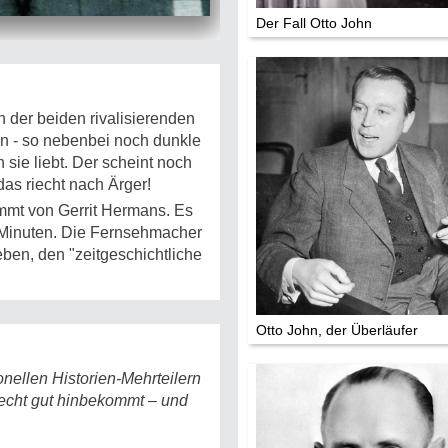
Die Stars:
Der Fall Otto John
Wer hat wo g
Mediathek
Impressum
n der beiden rivalisierenden
Datenschutz
in - so nebenbei noch dunkle
ie liebt. Der scheint noch
as riecht nach Ärger!
ammt von Gerrit Hermans. Es
 Minuten. Die Fernsehmacher
ben, den "zeitgeschichtliche
Otto John, der Überläufer
onellen Historien-Mehrteilern
echt gut hinbekommt – und