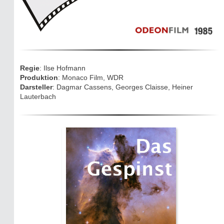
Sightseeing:
Die Eifel entdecken
1985
Eifelevents
Eifelkarte:
Regie
: Ilse Hofmann
Drehorte & Tatorte
Produktion
: Monaco Film, WDR
Darsteller
: Dagmar Cassens, Georges Claisse, Heiner
Lauterbach
Eifelkrimi: Keine Gutenachtgeschichte
Die Autoren
TV & Kino
Die Stars:
Wer hat wo gedreht?
Mediathek
Impressum