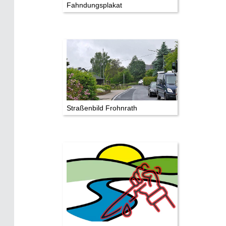
Die Autoren
Fahndungsplakat
TV & Kino
Die Stars:
Wer hat wo gedreht?
Mediathek
Straßenbild Frohnrath
Impressum
Datenschutz