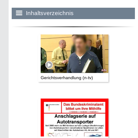
Inhaltsverzeichnis
Historie:
Die dunkle Seite
Mythen, Märchen & Legenden (2025)
Sightseeing:
Die Eifel entdecken
Gerichtsverhandlung (n-tv)
Eifelevents
Eifelkarte:
Drehorte & Tatorte
Eifelkrimi: Keine Gutenachtgeschichte