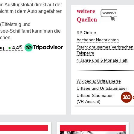
 Ausflugslokal direkt auf der
weitere
 nicht mit dem Auto angefahren
Quellen
(Eifelsteig und
ee-Schifffahrt kann man die
RP-Online
ichen.
Aachener Nachrichten
Stern: grausames Verbrechen
/5
ng:
●
4,4
Talsperre
4 Jahre und 6 Monate Haft
Wikipedia: Urfttalsperre
Urftsee und Urftstaumauer
Urftsee-Staumauer
(VR-Ansicht)