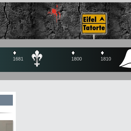
♦
♦
1800
1810
s
te