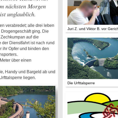
 am nächsten Morgen
Mythen, Märc
 ist unglaublich.
Legenden (202
n verabredet; alle drei leben
Sightseeing:
Juri Z. und Viktor B. vor Geric
in Drogengeschäft ging. Die
Die Eifel entd
n Zechkumpan auf die
der Dienstfahrt ist nach rund
Eifelevents
er ihr Opfer und binden den
sporters.
 Meter über einen
Eifelkarte:
Drehorte & Ta
e, Handy und Bargeld ab und
rfttalsperre liegen.
Eifelkrimi: Kei
Die Urfttalsperre
Gutenachtges
Die Autoren
TV & Kino