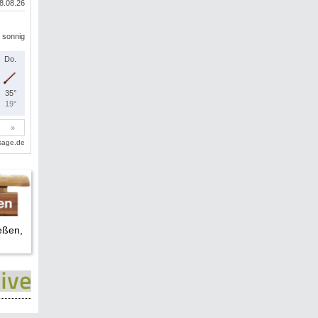
eßen,