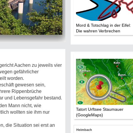
Die Stars:
Wer hat wo g
Mord & Totschlag in der Eifel:
Mediathek
Die wahren Verbrechen
Impressum
Datenschutz
richt Aachen zu jeweils vier
wegen gefährlicher
eilt worden.
Geschäft gewesen sein,
ehrere Rippenbrüche
r und Lebensgefahr bestand.
den Mann nicht, wie
Tatort Urftsee Staumauer
lich wollten sie ihm nur
(GoogleMaps)
, die Situation sei erst an