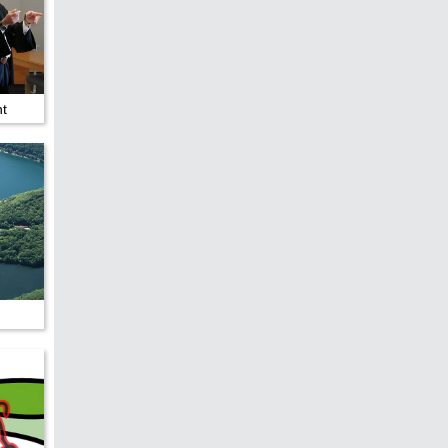
hen &
5)
ht
ecken
torte
ne
chichte