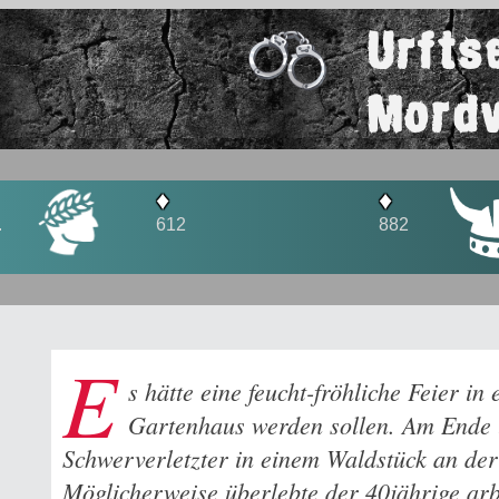
Urfts
Mordv
♦
♦
612
882
E
s hätte eine feucht-fröhliche Feier i
Gartenhaus werden sollen. Am Ende 
Schwerverletzter in einem Waldstück an der 
Möglicherweise überlebte der 40jährige ar