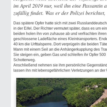
im April 2019 nur, weil ihn eine Passantin
zufällig findet. Was er der Polizei berichtet,
Das spätere Opfer hatte sich mit zwei Russlanddeutsche
in der Eifel. Der Richter vermutet später, dass es um e
beiden holen ihn von zuhause ab und verfrachten ihre
geschlossene Ladefläche eines Kleintransporters. Ende 
40 km die Urfttalsperre. Dort verprügeln die beiden Tät
Mann mit einem Seil an die Anhängerkupplung des Tran
Sie steigen ein, geben Gas und schleifen ihr Opfer 500
Schotterweg.
Anschließend nehmen sie ihm persönliche Gegenständ
lassen ihn mit lebensgefährlichen Verletzungen an der U