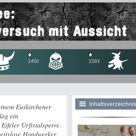
ee:
ersuch mit Aussicht
♦
♦
♦
1450
1593
1681
Inhaltsverzeichni
n einem Euskirchener
lag ein
Eifeler Urftstalsperre.
Historie:
beitslose Handwerker
Die dunkle Sei