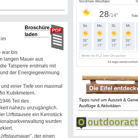
Broschüre
laden
 im
 war bis
 m langen Mauer aus
ie Talsperre erstmals mit
z und der Energiegewinnung
m und einer Tiefe von maximal
Mio Kubikmetern.
Tipps rund um Auszeit & Geni
1946 Teil des
Ausflüge & Aktivitäten
hkeit nahezu unzugänglich.
er Urftstausee ein Kernstück
tionalparkverwaltung wurden
kiert.
k Urftstaumauer", der einen