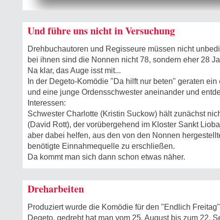
Und führe uns nicht in Versuchung
Drehbuchautoren und Regisseure müssen nicht unbeding
bei ihnen sind die Nonnen nicht 78, sondern eher 28 Jah
Na klar, das Auge isst mit...
In der Degeto-Komödie "Da hilft nur beten" geraten ei
und eine junge Ordensschwester aneinander und ent
Interessen:
Schwester Charlotte (Kristin Suckow) hält zunächst nic
(David Rott), der vorübergehend im Kloster Sankt Lioba 
aber dabei helfen, aus den von den Nonnen hergestell
benötigte Einnahmequelle zu erschließen.
Da kommt man sich dann schon etwas näher.
Dreharbeiten
Produziert wurde die Komödie für den "Endlich Freita
Degeto, gedreht hat man vom 25. August bis zum 22. Se