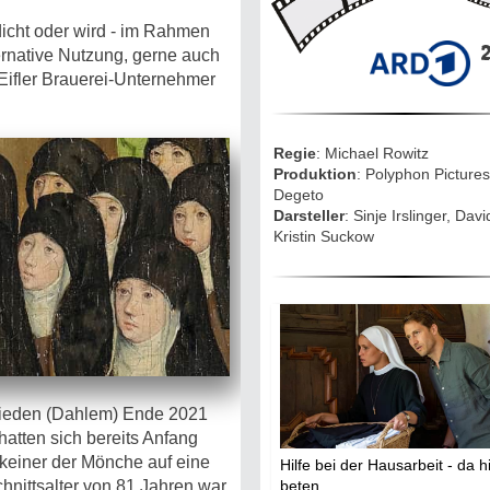
Mythen, Märc
Legenden (202
dicht oder wird - im Rahmen
2
ternative Nutzung, gerne auch
Sightseeing:
r Eifler Brauerei-Unternehmer
Die Eifel entd
Regie
: Michael Rowitz
Eifelevents
Produktion
: Polyphon Pictures
Degeto
Darsteller
: Sinje Irslinger, Davi
Eifelkarte:
Kristin Suckow
Drehorte & Ta
Eifelkrimi: Kei
Gutenachtges
Die Autoren
Frieden (Dahlem) Ende 2021
atten sich bereits Anfang
TV & Kino
keiner der Mönche auf eine
Hilfe bei der Hausarbeit - da hi
nittsalter von 81 Jahren war
beten