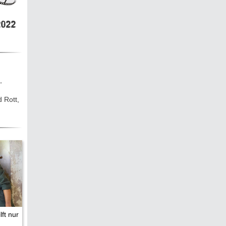
hen &
5)
022
ecken
,
d Rott,
torte
ne
chichte
lft nur