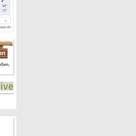
eßen,