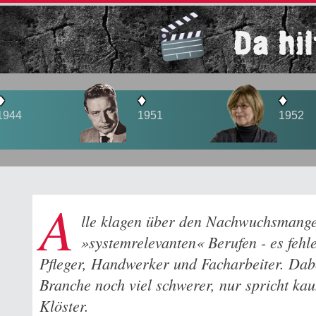
Da hi
♦
♦
1951
1952
A
lle klagen über den Nachwuchsmange
»systemrelevanten« Berufen - es fehl
Pfleger, Handwerker und Facharbeiter. Dabe
Branche noch viel schwerer, nur spricht ka
Klöster.