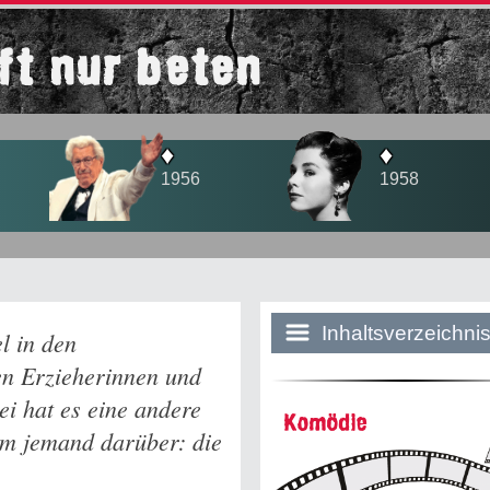
lft nur beten
♦
♦
1956
1958
Inhaltsverzeichni
l in den
en Erzieherinnen und
i hat es eine andere
Historie:
Komödie
um jemand darüber: die
Die dunkle Sei