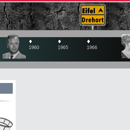
♦
♦
♦
♦
1960
1965
1966
197
s
te