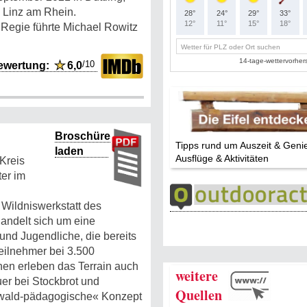
 Linz am Rhein.
 Regie führte Michael Rowitz
/10
ewertung:
★
6,0
Broschüre
Tipps rund um Auszeit & Geni
laden
Ausflüge & Aktivitäten
 Kreis
er im
 Wildniswerkstatt des
handelt sich um eine
und Jugendliche, die bereits
eilnehmer bei 3.500
nen erleben das Terrain auch
weitere
er bei Stockbrot und
Quellen
»wald-pädagogische« Konzept