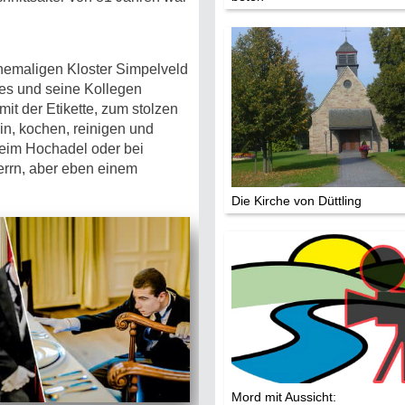
Die Stars:
Wer hat wo g
Mediathek
ehemaligen Kloster Simpelveld
mes und seine Kollegen
Impressum
it der Etikette, zum stolzen
Datenschutz
in, kochen, reinigen und
beim Hochadel oder bei
errn, aber eben einem
Die Kirche von Düttling
Mord mit Aussicht: