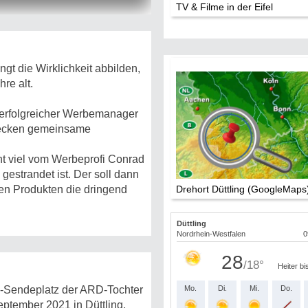
TV & Filme in der Eifel
t die Wirklichkeit abbilden,
re alt.
n erfolgreicher Werbemanager
decken gemeinsame
ht viel vom Werbeprofi Conrad
gestrandet ist. Der soll dann
Drehort Düttling (GoogleMaps
ten Produkten die dringend
g"-Sendeplatz der ARD-Tochter
ptember 2021 in Düttling,