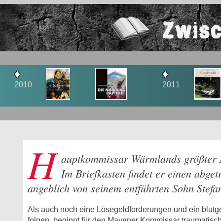
Zwisc
♦
♦
2011
2012
H
auptkommissar Wärmlands größter 
Im Briefkasten findet er einen abget
angeblich von seinem entführten Sohn Stefa
Als auch noch eine Lösegeldforderungen und ein blutg
folgen, beginnt für den Mayener Kommissar traumatische