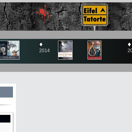
♦
014
2015
s
te