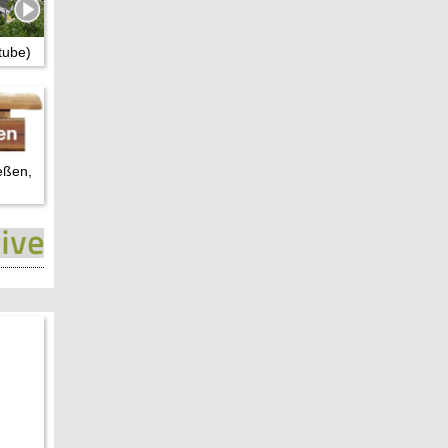
tube)
eßen,