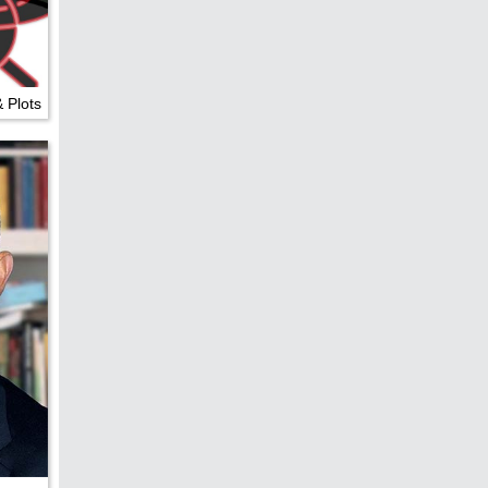
edreht?
& Plots