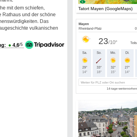
e mit dem schiefen,
Tatort Mayen (GoogleMaps)
te Rathaus und der schöne
ehenswürdigkeiten. Das
baugeschichte vulkanischen
/5
ng:
●
4,6