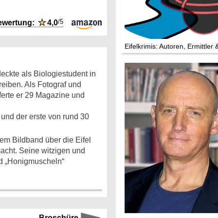
Die Stars:
Wer hat wo g
/5
ewertung:
★
4,0
Mediathek
Eifelkrimis: Autoren, Ermittler 
Impressum
Datenschutz
eckte als Biologiestudent in
reiben. Als Fotograf und
ferte er 29 Magazine und
 und der erste von rund 30
em Bildband über die Eifel
macht. Seine witzigen und
nd „Honigmuscheln“
Broschüre