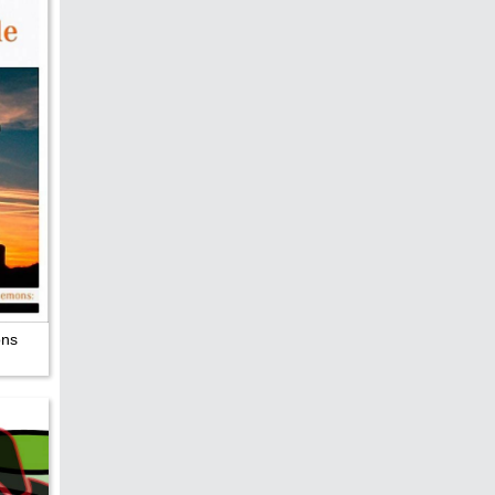
hen &
5)
ecken
torte
ne
chichte
ons