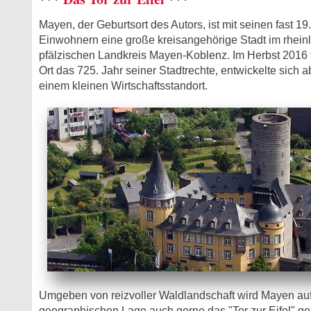
Mayen, der Geburtsort des Autors, ist mit seinen fast 19
Einwohnern eine große kreisangehörige Stadt im rhein
pfälzischen Landkreis Mayen-Koblenz. Im Herbst 2016 f
Ort das 725. Jahr seiner Stadtrechte, entwickelte sich a
einem kleinen Wirtschaftsstandort.
Umgeben von reizvoller Waldlandschaft wird Mayen auf
geographischen Lage auch gerne das "Tor zur Eifel" ge