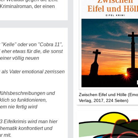
Mythen, Märc
 Kriminalroman, der einen
Legenden (202
Sightseeing:
Die Eifel entd
r "Kelle" oder von "Cobra 11",
Eifelevents
l eher etwas für die, die sonst
iner völlig neuen
Eifelkarte:
Drehorte & Ta
 als Vater emotional zerrissen
Eifelkrimi: Kei
Gefühlsbeschreibungen und
Gutenachtges
Zwischen Eifel und Hölle (Em
klich so funktionieren,
Verlag, 2017, 224 Seiten)
Die Autoren
em nie fertig wird
3 Eifelkrimis wird man hier
TV & Kino
ematik konfrontiert und
 mit.