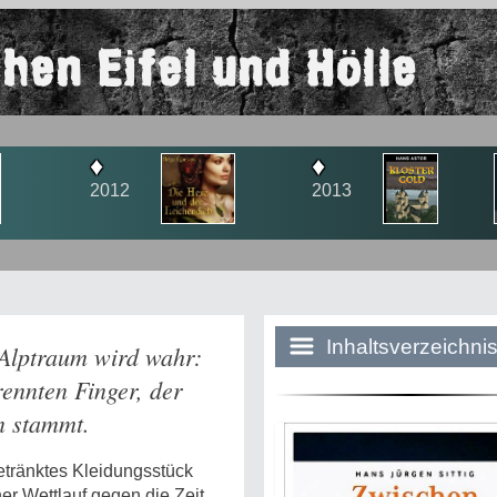
hen Eifel und Hölle
♦
♦
2013
2
Inhaltsverzeichni
Alptraum wird wahr:
rennten Finger, der
n stammt.
Historie:
Die dunkle Sei
etränktes Kleidungsstück
r Wettlauf gegen die Zeit.