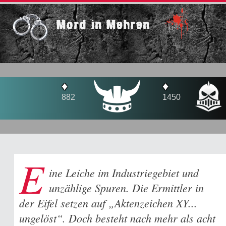
Mord in Mehren
♦
♦
♦
882
1450
1
E
ine Leiche im Industriegebiet und
unzählige Spuren. Die Ermittler in
der Eifel setzen auf „Aktenzeichen XY...
ungelöst“. Doch besteht nach mehr als acht