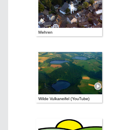
Eifelkrimi: Keine Gutenachtgeschichte
Die Autoren
Mehren
TV & Kino
Die Stars:
Wer hat wo gedreht?
Mediathek
Impressum
Datenschutz
Wilde Vulkaneifel (YouTube)