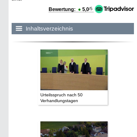
/5
Bewertung:
●
5,0
Inhaltsverzeichnis
Historie:
Die dunkle Seite
Mythen, Märchen & Legenden (2025)
Sightseeing:
Die Eifel entdecken
Urteilsspruch nach 50
Verhandlungstagen
Eifelevents
Eifelkarte:
Drehorte & Tatorte