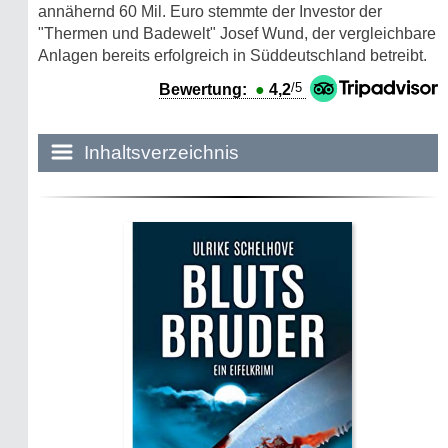
annähernd 60 Mil. Euro stemmte der Investor der
"Thermen und Badewelt" Josef Wund, der vergleichbare
Anlagen bereits erfolgreich in Süddeutschland betreibt.
/5
Bewertung:
●
4,2
Inhaltsverzeichnis
Historie:
Die dunkle Seite
Mythen, Märchen & Legenden (2025)
Sightseeing:
Die Eifel entdecken
Eifelevents