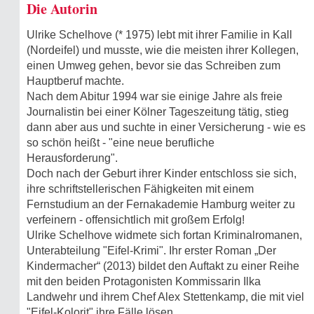
Die Autorin
Ulrike Schelhove (* 1975) lebt mit ihrer Familie in Kall
(Nordeifel) und musste, wie die meisten ihrer Kollegen,
einen Umweg gehen, bevor sie das Schreiben zum
Hauptberuf machte.
Nach dem Abitur 1994 war sie einige Jahre als freie
Journalistin bei einer Kölner Tageszeitung tätig, stieg
dann aber aus und suchte in einer Versicherung - wie es
so schön heißt - "eine neue berufliche
Herausforderung".
Doch nach der Geburt ihrer Kinder entschloss sie sich,
ihre schriftstellerischen Fähigkeiten mit einem
Fernstudium an der Fernakademie Hamburg weiter zu
verfeinern - offensichtlich mit großem Erfolg!
Ulrike Schelhove widmete sich fortan Kriminalromanen,
Unterabteilung "Eifel-Krimi". Ihr erster Roman „Der
Kindermacher“ (2013) bildet den Auftakt zu einer Reihe
mit den beiden Protagonisten Kommissarin Ilka
Landwehr und ihrem Chef Alex Stettenkamp, die mit viel
"Eifel-Kolorit" ihre Fälle lösen.