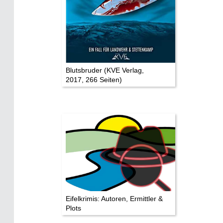
Eifelkarte:
Drehorte & Tatorte
Eifelkrimi: Keine Gutenachtgeschichte
Die Autoren
Blutsbruder (KVE Verlag,
2017, 266 Seiten)
TV & Kino
Die Stars:
Wer hat wo gedreht?
Mediathek
Impressum
Datenschutz
Eifelkrimis: Autoren, Ermittler &
Plots