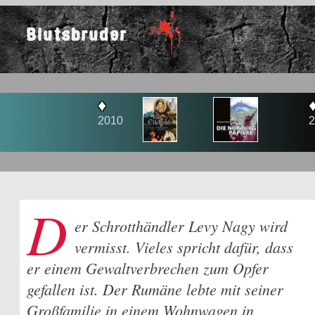
Blutsbruder
♦
♦
2010
2011
D
er Schrotthändler Levy Nagy wird
vermisst. Vieles spricht dafür, dass
er einem Gewaltverbrechen zum Opfer
gefallen ist. Der Rumäne lebte mit seiner
Großfamilie in einem Wohnwagen in