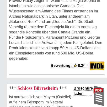
Provinz Hatay zeigen in Wahrheit die Hagia Sophia in
Istanbul sowie das spanische Granada. Die
Wüstenszenen am Anfang des Filmes entstanden im
Arches Nationalpark in Utah, unter anderem am
„Balanced Rock” und am „Double Arch”. Die Stadt
Venedig räumte dem Filmprojekt für einen Vormittag
sogar die Kontrolle über den Canale Grande ein.
Für die Produzenten, Paramount Pictures und George
Lucas, hat sich der Aufwand in jedem Fall gelohnt: Den
Produktionskosten von knapp 50 Mio. US-Dollar steht
ein Einspielergebnis von rund 500 Mio. US-Dollar
gegenüber.
/10
Bewertung:
★
8,2
***
Schloss Bürresheim
***
Broschüre
laden
ist nordwestlich von Mayen (Osteifel)
auf einem Felssporn im Nettetal