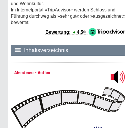
und Wohnkultur.
Im Internetportal »TripAdvisor« werden Schloss und
Führung durchweg als »sehr gut« oder »ausgezeichnet«
bewertet.
/5
Bewertung:
●
4,5
Inhaltsverzeichnis
Historie:
Abenteuer • Action
Die dunkle Seite
Mythen, Märchen & Legenden (2025)
Sightseeing:
Die Eifel entdecken
Eifelevents