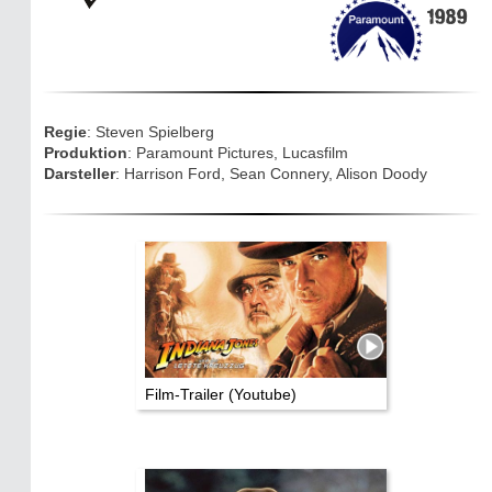
1989
Eifelkarte:
Drehorte & Tatorte
Eifelkrimi: Keine Gutenachtgeschichte
Regie
: Steven Spielberg
Die Autoren
Produktion
: Paramount Pictures, Lucasfilm
Darsteller
: Harrison Ford, Sean Connery, Alison Doody
TV & Kino
Die Stars:
Wer hat wo gedreht?
Mediathek
Impressum
Film-Trailer (Youtube)
Datenschutz