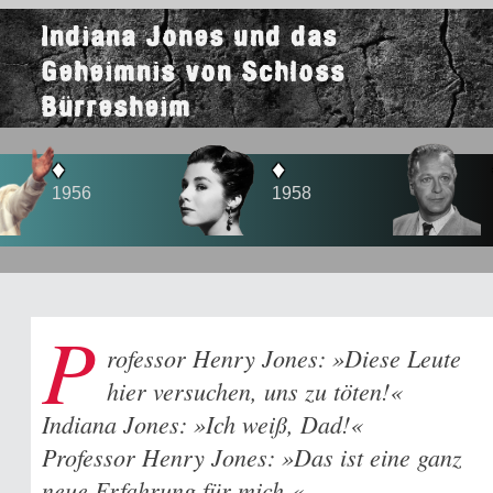
Indiana Jones und das
Geheimnis von Schloss
Bürresheim
♦
♦
♦
1958
1960
1965
P
rofessor Henry Jones: »Diese Leute
hier versuchen, uns zu töten!«
Indiana Jones: »Ich weiß, Dad!«
Professor Henry Jones: »Das ist eine ganz
neue Erfahrung für mich.«