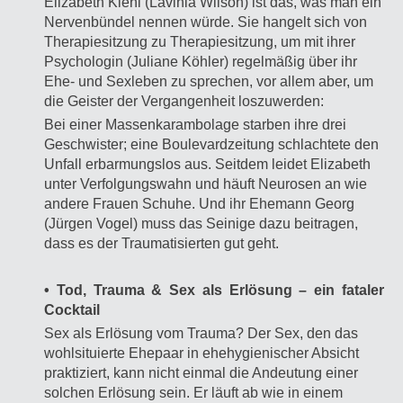
Elizabeth Kiehl (Lavinia Wilson) ist das, was man ein
Nervenbündel nennen würde. Sie hangelt sich von
Therapiesitzung zu Therapiesitzung, um mit ihrer
Psychologin (Juliane Köhler) regelmäßig über ihr
Ehe- und Sexleben zu sprechen, vor allem aber, um
die Geister der Vergangenheit loszuwerden:
Bei einer Massenkarambolage starben ihre drei
Geschwister; eine Boulevardzeitung schlachtete den
Unfall erbarmungslos aus. Seitdem leidet Elizabeth
unter Verfolgungswahn und häuft Neurosen an wie
andere Frauen Schuhe. Und ihr Ehemann Georg
(Jürgen Vogel) muss das Seinige dazu beitragen,
dass es der Traumatisierten gut geht.
• Tod, Trauma & Sex als Erlösung – ein fataler
Cocktail
Sex als Erlösung vom Trauma? Der Sex, den das
wohlsituierte Ehepaar in ehehygienischer Absicht
praktiziert, kann nicht einmal die Andeutung einer
solchen Erlösung sein. Er läuft ab wie in einem