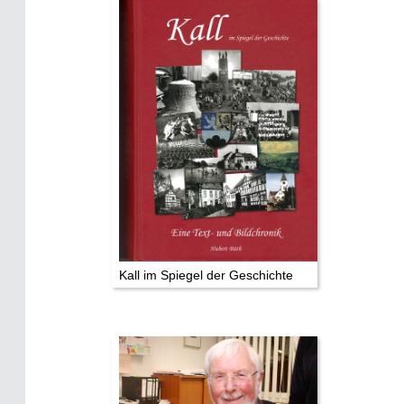
Historie:
Die dunkle Seite
Mythen, Märchen & Legenden (2025)
Sightseeing:
Die Eifel entdecken
Eifelevents
Eifelkarte:
Drehorte & Tatorte
Kall im Spiegel der Geschichte
Eifelkrimi: Keine Gutenachtgeschichte
Die Autoren
TV & Kino