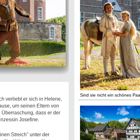
Die Stars:
Wer hat wo g
Mediathek
Impressum
Datenschutz
Sind sie nicht ein schönes Pa
h verliebt er sich in Helene,
Hause, um seinen Eltern von
n Überraschung, dass er der
inzessin Josefine.
nen Streich" unter der