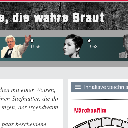
e, die wahre Braut
♦
♦
♦
1956
1958
1960
Inhaltsverzeichni
hen mit einer Waisen,
nen Stiefmutter, die ihr
Prinzen, der irgendwann
Historie:
Märchenfilm
Die dunkle Sei
in paar bescheidene