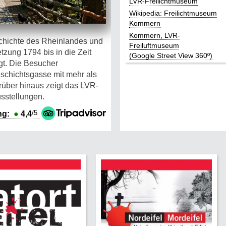
LVR-Freilichtmuseum
Wikipedia: Freilichtmuseum
Kommern
Kommern, LVR-
schichte des Rheinlandes und
Freiluftmuseum
zung 1794 bis in die Zeit
(Google Street View 360º)
t. Die Besucher
schichtsgasse mit mehr als
ber hinaus zeigt das LVR-
sstellungen.
/5
ng:
●
4,4