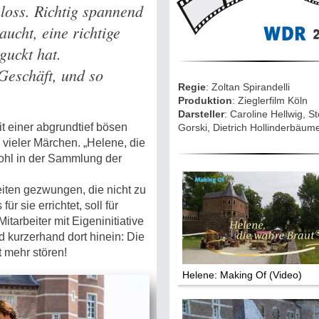
Mythen, Märc
hloss. Richtig spannend
Legenden (202
ucht, eine richtige
2
guckt hat.
Sightseeing:
Die Eifel entd
Geschäft, und so
Regie
: Zoltan Spirandelli
Produktion
: Zieglerfilm Köln
Eifelevents
Darsteller
: Caroline Hellwig, S
t einer abgrundtief bösen
Gorski, Dietrich Hollinderbäum
 vieler Märchen. „Helene, die
Eifelkarte:
Drehorte & Ta
wohl in der Sammlung der
eiten gezwungen, die nicht zu
Eifelkrimi: Kei
ür sie errichtet, soll für
Gutenachtges
Mitarbeiter mit Eigeninitiative
Die Autoren
ud kurzerhand dort hinein: Die
 mehr stören!
Helene: Making Of (Video)
TV & Kino