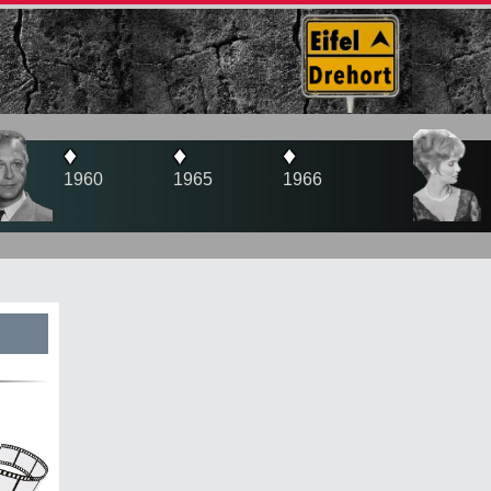
♦
♦
♦
1965
1966
1970
s
te