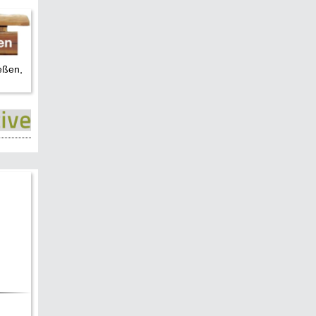
eßen,