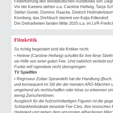
Federführung des Westdeutschen Rundfunks von Ziegler
Vor der Kamera stehen u.a. Caroline Hellwig, Tanja Schl
Stefan Gorski, Dominic Raacke, Dietrich Hollinderbäume
Kronberg, das Drehbuch stammt von Katja Kittendorf.
Die Dreharbeiten fanden Mitte 2020 u.a. im LVR-Freil
Filmkritik
So richtig begeistert sind die Kritiker nicht:
• Helene (Caroline Hellwig) schuftet für ihre fiese Sti
sie Hilfe von einer guten Fee. Und natürlich verliebt sic
Funke will irgendwie nicht überspringen.
TV Spielfilm
• Regisseur Zoltan Spirandelli hat die Handlung (Buch: 
und konsequent im Stil der der meisten ARD-Märchen um
umgehend als rechtschaffen oder böse zu erkennen sin
wenig Zwischentönen.
Ausgleich für die holzschnittartigen Figuren ist die ge
Schlankheitsideale besetzte Fee Cleo. Ihre ironischen
Heiterkeit und geben dem ansonsten altbackenen Mär