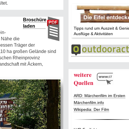
tet.
Broschüre
laden
Tipps rund um Auszeit & Geni
in-
Ausflüge & Aktivitäten
r Nähe die
dessen Träger der
110 ha großen Gelände sind
ischen Rheinprovinz
andschaft mit Äckern,
weitere
Quellen
ARD: Märchenfilm im Ersten
Märchenfilm.info
Wikipedia: Der Film