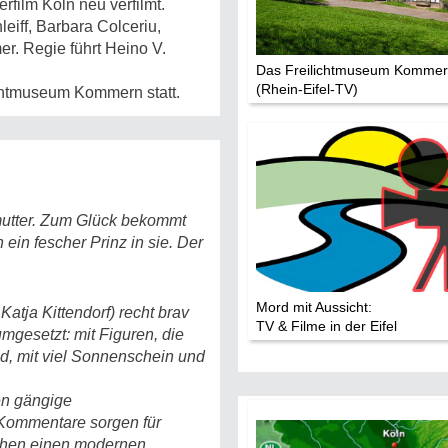
film Köln neu verfilmt.
eiff, Barbara Colceriu,
r. Regie führt Heino V.
Das Freilichtmuseum Komme
(Rhein-Eifel-TV)
ichtmuseum Kommern statt.
efmutter. Zum Glück bekommt
h ein fescher Prinz in sie. Der
Mord mit Aussicht:
Katja Kittendorf) recht brav
TV & Filme in der Eifel
gesetzt: mit Figuren, die
d, mit viel Sonnenschein und
gen gängige
 Kommentare sorgen für
chen einen modernen