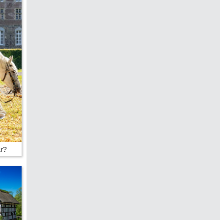
edreht?
ar?