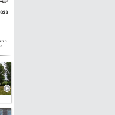
hen &
5)
020
ecken
tefan
er
torte
ne
chichte