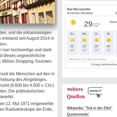
nden, und die ortsansässigen
in entstand seit August 2014 in
er«.
n nun hochwertige und stark
Und dieses ungewöhnliche
 1 Million Shopping-Touristen
hzeit die Menschen auf den in
rhebung des Ahrgebirges.
zeit (9.600 bis 4.500 v. Chr.)
weitere
en. Die prähistorischen
Quellen
ereifel.
s am 12. Mai 1971 eingeweihte
Wikipedia: "Tod in der Eifel"
hen Radioteleskope der Erde,
Quotenmeter