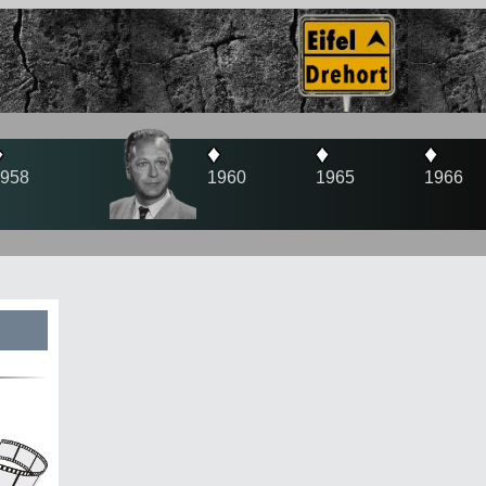
♦
♦
♦
1960
1965
1966
s
te