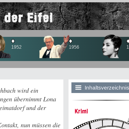
 der Eifel
♦
♦
1956
1958
Inhaltsverzeichni
chbach wird ein
lungen übernimmt Lona
Heimatdorf und der
Historie:
Krimi
Die dunkle Sei
 Kontakt, nun müssen die