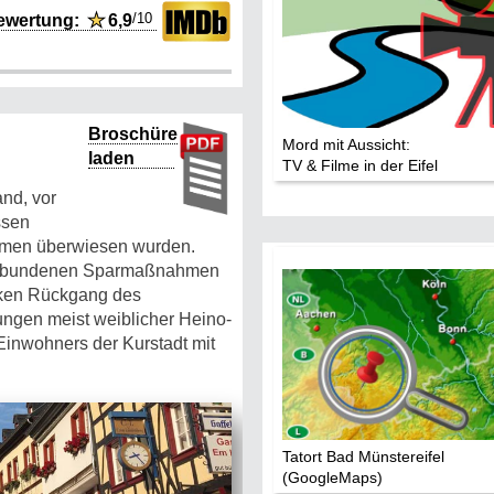
/10
ewertung:
★
6,9
Broschüre
Mord mit Aussicht:
laden
TV & Filme in der Eifel
nd, vor
ssen
ahmen überwiesen wurden.
verbundenen Sparmaßnahmen
arken Rückgang des
ngen meist weiblicher Heino-
Einwohners der Kurstadt mit
Tatort Bad Münstereifel
(GoogleMaps)