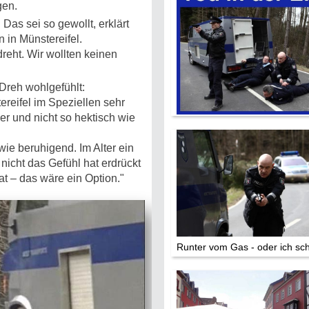
gen.
Die Stars:
Wer hat wo g
 Das sei so gewollt, erklärt
 in Münstereifel.
Mediathek
reht. Wir wollten keinen
Impressum
 Dreh wohlgefühlt:
Datenschutz
ereifel im Speziellen sehr
er und nicht so hektisch wie
ie beruhigend. Im Alter ein
icht das Gefühl hat erdrückt
 – das wäre ein Option."
Runter vom Gas - oder ich sc