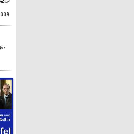
hen &
5)
008
ecken
ian
torte
ne
chichte