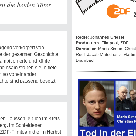
Mythen, Märc
n die beiden Täter
Legenden (202
2
Sightseeing:
Die Eifel entd
Regie
: Johannes Grieser
Produktion
: Filmpool, ZDF
Eifelevents
agend verkörpert von
Darsteller
: Maria Simon, Christ
le der gesamten Geschichte.
Redl, Jacob Matschenz, Martin
Brambach
 ambitionierte und kühle
Eifelkarte:
Drehorte & Ta
meinsam stoßen sie in tiefe
ch so voneinander
ichte sind passend besetzt
Eifelkrimi: Kei
Gutenachtges
Die Autoren
en - ausschließlich im Kreis
TV & Kino
erg, im Schleidener
 ZDF-Filmteam die im Herbst