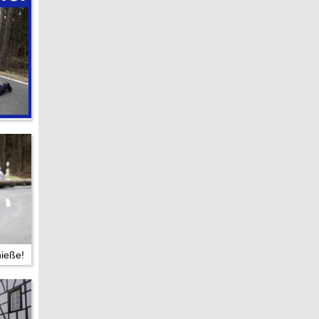
edreht?
hieße!