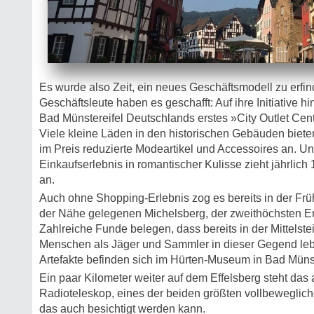
Es wurde also Zeit, ein neues Geschäftsmodell zu erfi
Geschäftsleute haben es geschafft: Auf ihre Initiative h
Bad Münstereifel Deutschlands erstes »City Outlet Cent
Viele kleine Läden in den historischen Gebäuden biete
im Preis reduzierte Modeartikel und Accessoires an. 
Einkaufserlebnis in romantischer Kulisse zieht jährlich
an.
Auch ohne Shopping-Erlebnis zog es bereits in der Frü
der Nähe gelegenen Michelsberg, der zweithöchsten E
Zahlreiche Funde belegen, dass bereits in der Mittelstein
Menschen als Jäger und Sammler in dieser Gegend lebt
Artefakte befinden sich im Hürten-Museum in Bad Münst
Ein paar Kilometer weiter auf dem Effelsberg steht da
Radioteleskop, eines der beiden größten vollbeweglic
das auch besichtigt werden kann.