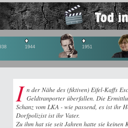
Tod in
♦
♦
44
1951
1952
I
n der Nähe des (fiktiven) Eifel-Kaffs Es
Geldtranporter überfallen. Die Ermitt
Schanz vom LKA - wie passend, es ist ihr 
Dorfpolizist ist ihr Vater.
Zu ihm hat sie seit Jahren hatte sie keinen