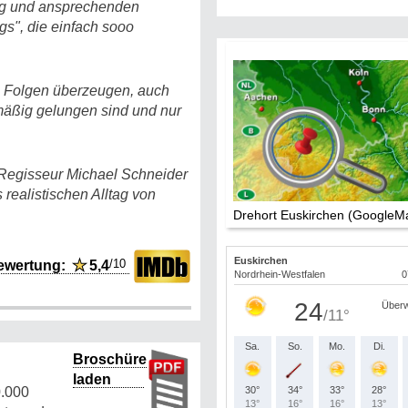
lung und ansprechenden
gs", die einfach sooo
en Folgen überzeugen, auch
 mäßig gelungen sind und nur
 Regisseur Michael Schneider
realistischen Alltag von
Drehort Euskirchen (GoogleM
/10
ewertung:
★
5,4
Broschüre
laden
0.000