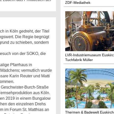
ZDF-Mediathek
Die Stars:
Wer hat wo g
Mediathek
Impressum
 in Köln gedreht, der Titel
Datenschutz
ngswert. Die Regie begnügt
rgrund zu schieben, sondern
esuch von der SOKO, die
LVR-Industriemuseum Euskirc
Tuchfabrik Müller
lige Pfarrhaus in
s Mädchens; vermutlich wurde
sare Karin Reuter und Matti
nommen.
 Geschwister-Burch-Straße
Fernsehproduktion aus Köln.
rden 2019 in einem Bungalow
chen den einzelnen Drehs
em im Forum St. Matthias an
Thermen & Badewelt Euskirc