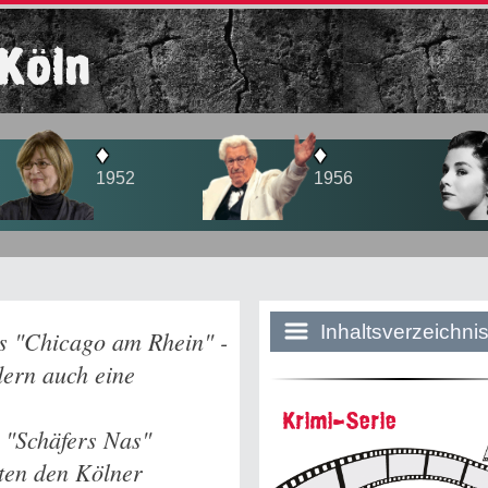
Köln
♦
♦
♦
1952
1956
1958
Inhaltsverzeichni
as "Chicago am Rhein" -
dern auch eine
Historie:
Krimi-Serie
 "Schäfers Nas"
Die dunkle Sei
rten den Kölner