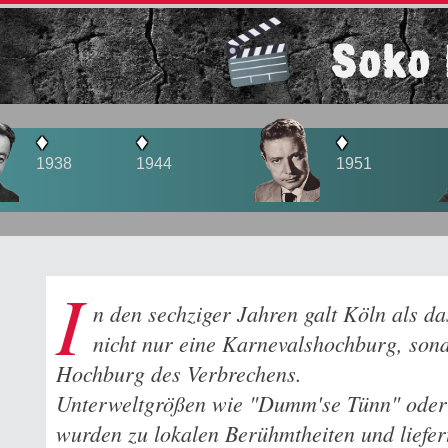
Soko 
♦
♦
1944
1951
I
n den sechziger Jahren galt Köln als d
nicht nur eine Karnevalshochburg, son
Hochburg des Verbrechens.
Unterweltgrößen wie "Dumm'se Tünn" oder
wurden zu lokalen Berühmtheiten und liefe