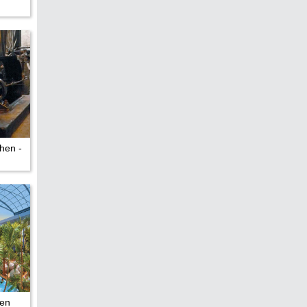
edreht?
hen -
hen