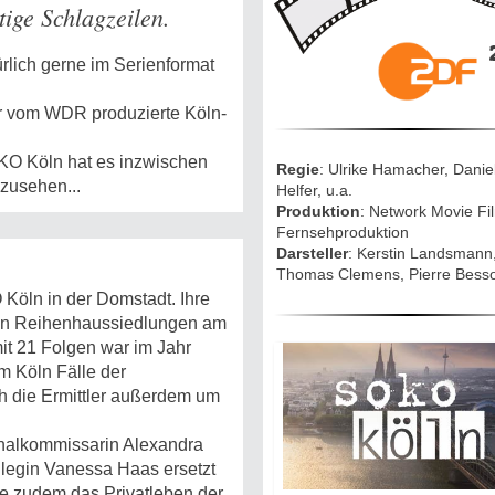
Mythen, Märc
ige Schlagzeilen.
Legenden (202
2
rlich gerne im Serienformat
Sightseeing:
Die Eifel entd
er vom WDR produzierte Köln-
Eifelevents
KO Köln hat es inzwischen
Regie
: Ulrike Hamacher, Danie
bzusehen...
Helfer, u.a.
Produktion
: Network Movie Fi
Eifelkarte:
Fernsehproduktion
Drehorte & Ta
Darsteller
: Kerstin Landsmann
Thomas Clemens, Pierre Bess
O Köln in der Domstadt. Ihre
Eifelkrimi: Kei
 den Reihenhaussiedlungen am
Gutenachtges
 mit 21 Folgen war im Jahr
Die Autoren
m Köln Fälle der
h die Ermittler außerdem um
inalkommissarin Alexandra
TV & Kino
ollegin Vanessa Haas ersetzt
ie zudem das Privatleben der