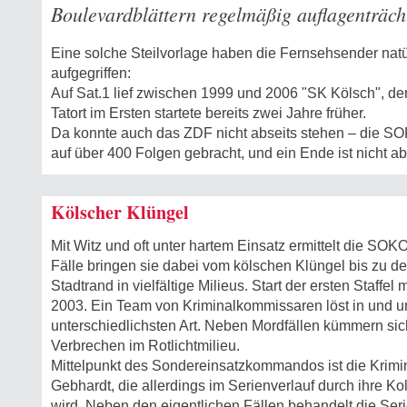
Boulevardblättern regelmäßig auflagenträcht
Eine solche Steilvorlage haben die Fernsehsender natü
aufgegriffen:
Auf Sat.1 lief zwischen 1999 und 2006 "SK Kölsch", d
Tatort im Ersten startete bereits zwei Jahre früher.
Da konnte auch das ZDF nicht abseits stehen – die SO
auf über 400 Folgen gebracht, und ein Ende ist nicht a
Kölscher Klüngel
Mit Witz und oft unter hartem Einsatz ermittelt die SOK
Fälle bringen sie dabei vom kölschen Klüngel bis zu
Stadtrand in vielfältige Milieus. Start der ersten Staffel
2003. Ein Team von Kriminalkommissaren löst in und u
unterschiedlichsten Art. Neben Mordfällen kümmern sic
Verbrechen im Rotlichtmilieu.
Mittelpunkt des Sondereinsatzkommandos ist die Krim
Gebhardt, die allerdings im Serienverlauf durch ihre K
wird. Neben den eigentlichen Fällen behandelt die Ser