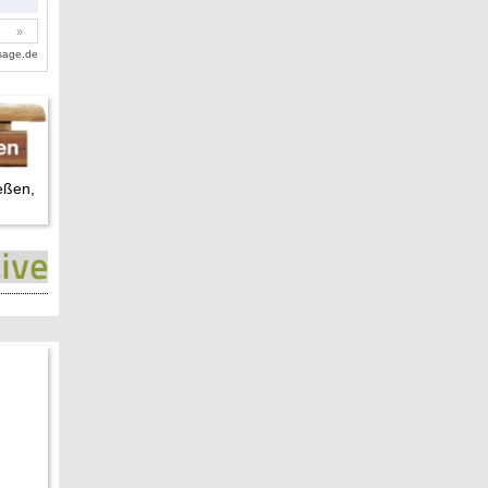
eßen,