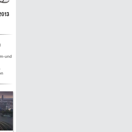
hen &
5)
013
ecken
l
lm-und
torte
,
on
ne
chichte