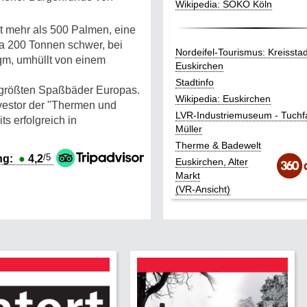
Wikipedia: SOKO Köln
t mehr als 500 Palmen, eine
ka 200 Tonnen schwer, bei
Nordeifel-Tourismus: Kreisstad
qm, umhüllt von einem
Euskirchen
Stadtinfo
r größten Spaßbäder Europas.
Wikipedia: Euskirchen
vestor der "Thermen und
LVR-Industriemuseum - Tuchf
s erfolgreich in
Müller
Therme & Badewelt
/5
ng:
●
4,2
Euskirchen, Alter
Markt
(VR-Ansicht)