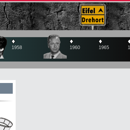
♦
♦
♦
1960
1965
1966
s
te