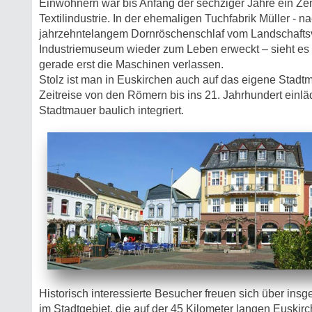
Einwohnern war bis Anfang der sechziger Jahre ein Ze
Textilindustrie. In der ehemaligen Tuchfabrik Müller - n
jahrzehntelangem Dornröschenschlaf vom Landschafts
Industriemuseum wieder zum Leben erweckt – sieht es so
gerade erst die Maschinen verlassen.
Stolz ist man in Euskirchen auch auf das eigene Stadt
Zeitreise von den Römern bis ins 21. Jahrhundert einläd
Stadtmauer baulich integriert.
Historisch interessierte Besucher freuen sich über ins
im Stadtgebiet, die auf der 45 Kilometer langen Euski