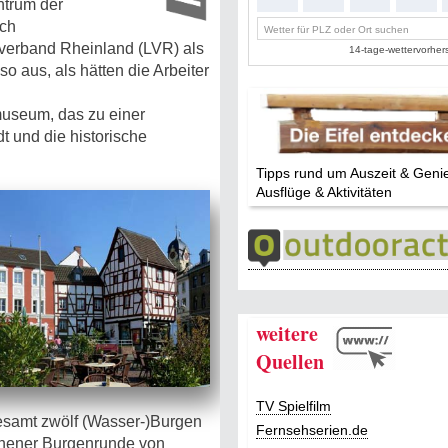
ntrum der
ach
verband Rheinland (LVR) als
 aus, als hätten die Arbeiter
museum, das zu einer
t und die historische
Tipps rund um Auszeit & Geni
Ausflüge & Aktivitäten
weitere
Quellen
TV Spielfilm
gesamt zwölf (Wasser-)Burgen
Fernsehserien.de
rchener Burgenrunde von