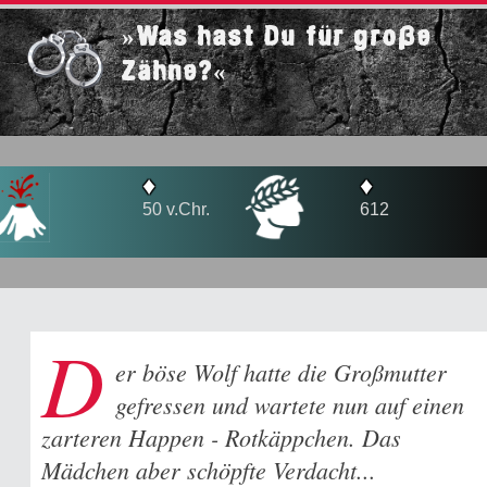
»Was hast Du für große
Zähne?«
♦
♦
50 v.Chr.
612
D
er böse Wolf hatte die Großmutter
gefressen und wartete nun auf einen
zarteren Happen - Rotkäppchen. Das
Mädchen aber schöpfte Verdacht...