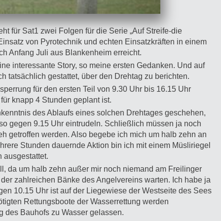
t für Sat1 zwei Folgen für die Serie „Auf Streife-die
 Einsatz von Pyrotechnik und echten Einsatzkräften in einem
ich Anfang Juli aus Blankenheim erreicht.
ine interessante Story, so meine ersten Gedanken. Und auf
 tatsächlich gestattet, über den Drehtag zu berichten.
perrung für den ersten Teil von 9.30 Uhr bis 16.15 Uhr
 für knapp 4 Stunden geplant ist.
nkenntnis des Ablaufs eines solchen Drehtages geschehen,
so gegen 9.15 Uhr eintrudeln. Schließlich müssen ja noch
eh getroffen werden. Also begebe ich mich um halb zehn an
hrere Stunden dauernde Aktion bin ich mit einem Müsliriegel
 ausgestattet.
voll, da um halb zehn außer mir noch niemand am Freilinger
r der zahlreichen Bänke des Angelvereins warten. Ich habe ja
egen 10.15 Uhr ist auf der Liegewiese der Westseite des Sees
ötigten Rettungsboote der Wasserrettung werden
ung des Bauhofs zu Wasser gelassen.