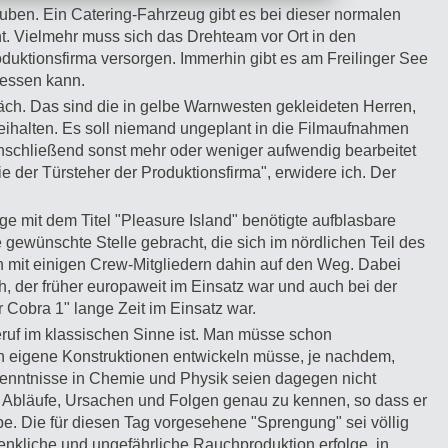
auben. Ein Catering-Fahrzeug gibt es bei dieser normalen
t. Vielmehr muss sich das Drehteam vor Ort in den
uktionsfirma versorgen. Immerhin gibt es am Freilinger See
 essen kann.
äch. Das sind die in gelbe Warnwesten gekleideten Herren,
eihalten. Es soll niemand ungeplant in die Filmaufnahmen
nschließend sonst mehr oder weniger aufwendig bearbeitet
e der Türsteher der Produktionsfirma", erwidere ich. Der
lge mit dem Titel "Pleasure Island" benötigte aufblasbare
e gewünschte Stelle gebracht, die sich im nördlichen Teil des
 mit einigen Crew-Mitgliedern dahin auf den Weg. Dabei
, der früher europaweit im Einsatz war und auch bei der
 Cobra 1" lange Zeit im Einsatz war.
beruf im klassischen Sinne ist. Man müsse schon
ch eigene Konstruktionen entwickeln müsse, je nachdem,
enntnisse in Chemie und Physik seien dagegen nicht
ig, Abläufe, Ursachen und Folgen genau zu kennen, so dass er
e. Die für diesen Tag vorgesehene "Sprengung" sei völlig
denkliche und ungefährliche Rauchproduktion erfolge, in