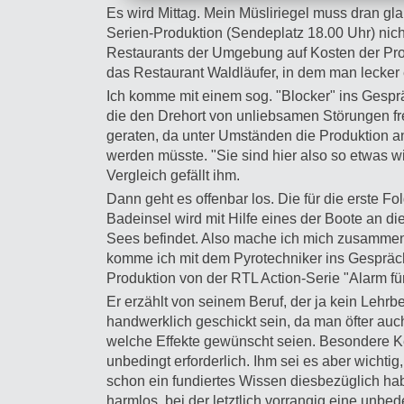
Es wird Mittag. Mein Müsliriegel muss dran gl
Serien-Produktion (Sendeplatz 18.00 Uhr) nich
Restaurants der Umgebung auf Kosten der Prod
das Restaurant Waldläufer, in dem man lecker
Ich komme mit einem sog. "Blocker" ins Gespr
die den Drehort von unliebsamen Störungen fr
geraten, da unter Umständen die Produktion a
werden müsste. "Sie sind hier also so etwas wi
Vergleich gefällt ihm.
Dann geht es offenbar los. Die für die erste Fo
Badeinsel wird mit Hilfe eines der Boote an di
Sees befindet. Also mache ich mich zusammen
komme ich mit dem Pyrotechniker ins Gespräch
Produktion von der RTL Action-Serie "Alarm für
Er erzählt von seinem Beruf, der ja kein Lehr
handwerklich geschickt sein, da man öfter au
welche Effekte gewünscht seien. Besondere K
unbedingt erforderlich. Ihm sei es aber wicht
schon ein fundiertes Wissen diesbezüglich hab
harmlos, bei der letztlich vorrangig eine unbe