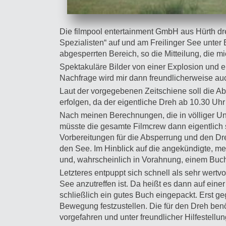
Die filmpool entertainment GmbH aus Hürth dreh
Spezialisten“ auf und am Freilinger See unter
abgesperrten Bereich, so die Mitteilung, die m
Spektakuläre Bilder von einer Explosion und e
Nachfrage wird mir dann freundlicherweise auch
Laut der vorgegebenen Zeitschiene soll die Abs
erfolgen, da der eigentliche Dreh ab 10.30 Uhr
Nach meinen Berechnungen, die in völliger U
müsste die gesamte Filmcrew dann eigentlich 
Vorbereitungen für die Absperrung und den Dr
den See. Im Hinblick auf die angekündigte, me
und, wahrscheinlich in Vorahnung, einem Buch
Letzteres entpuppt sich schnell als sehr wert
See anzutreffen ist. Da heißt es dann auf eine
schließlich ein gutes Buch eingepackt. Erst g
Bewegung festzustellen. Die für den Dreh ben
vorgefahren und unter freundlicher Hilfestell