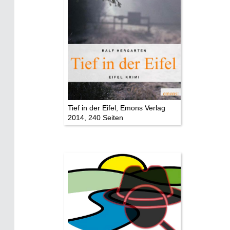
Eifelevents
Eifelkarte:
Drehorte & Tatorte
Eifelkrimi: Keine Gutenachtgeschichte
Die Autoren
Tief in der Eifel, Emons Verlag
2014, 240 Seiten
TV & Kino
Die Stars:
Wer hat wo gedreht?
Mediathek
Impressum
Datenschutz