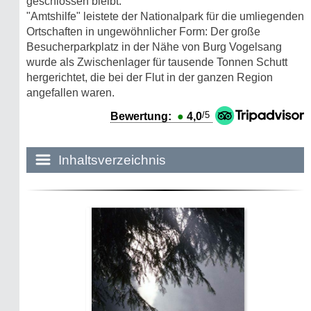
geschlossen bleibt.
"Amtshilfe" leistete der Nationalpark für die umliegenden
Ortschaften in ungewöhnlicher Form: Der große
Besucherparkplatz in der Nähe von Burg Vogelsang
wurde als Zwischenlager für tausende Tonnen Schutt
hergerichtet, die bei der Flut in der ganzen Region
angefallen waren.
/5
Bewertung:
●
4,0
Inhaltsverzeichnis
Historie:
Die dunkle Seite
Mythen, Märchen & Legenden (2025)
Sightseeing:
Die Eifel entdecken