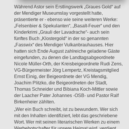
Während Astor sein Erstlingswerk „Graues Gold“ auf
der Mendiger Museumslay vorgestellt hatte,
präsentierte er - ebenso wie seine weiteren Werke:
„Felsenbier & Spekulanten“, „Basalt-Feuer“ und den
Kinderkrimi „Grauli der Lavadrache“- auch sein
fünftes Buch „Klostergold“ in der so genannten
„Fasswix“ des Mendiger Vulkanbrauhauses. Hier
hatten sich Ende August zahlreiche geladene Gäste
eingefunden, zu denen die Landtagsabgeordnete
Nicole Müller-Orth, der Kreisbeigeordnete Rudi Zens,
VG-Bürgermeister Jörg Lempertz, Kreistagsmitglied
Ernst Einig, der Beigeordnete der VG Mendig,
Joachim Plitzko, die Beigeordneten der Stadt,
Thomas Schneider und Bibiana Koch-Mittler sowie
der Laacher Pater Johannes -OSB- und Pastor Ralf
Birkenheier zählten.
„Wer ein Buch schreibt, ist zu bewundern. Wer sich
mit den Inhalten identifiziert, lebt das geschriebene
Wort. Wer mit seinen literarischen Werken zu einem
Werbebotschafter für unsere Heimat wird, verdient