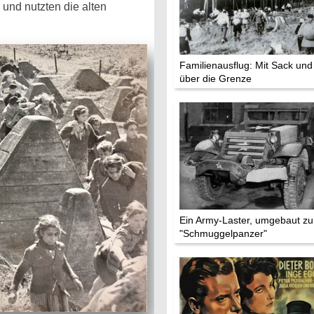
und nutzten die alten
Die Stars:
Wer hat wo g
Familienausflug: Mit Sack und
Mediathek
über die Grenze
Impressum
Datenschutz
Ein Army-Laster, umgebaut z
"Schmuggelpanzer"