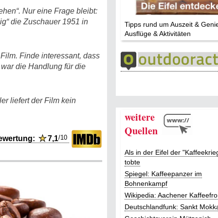
iehen“. Nur eine Frage bleibt:
ig“ die Zuschauer 1951 in
Tipps rund um Auszeit & Geni
Ausflüge & Aktivitäten
 Film. Finde interessant, dass
t war die Handlung für die
er liefert der Film kein
weitere
Quellen
/10
ewertung:
★
7,1
Als in der Eifel der "Kaffeekrie
tobte
Spiegel: Kaffeepanzer im
Bohnenkampf
Wikipedia: Aachener Kaffeefro
Deutschlandfunk: Sankt Mokk