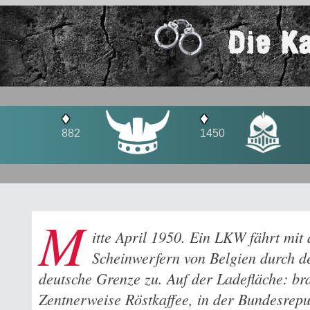
Die K
♦
♦
1450
1593
M
itte April 1950. Ein LKW fährt mit
Scheinwerfern von Belgien durch d
deutsche Grenze zu. Auf der Ladefläche: br
Zentnerweise Röstkaffee, in der Bundesrepub