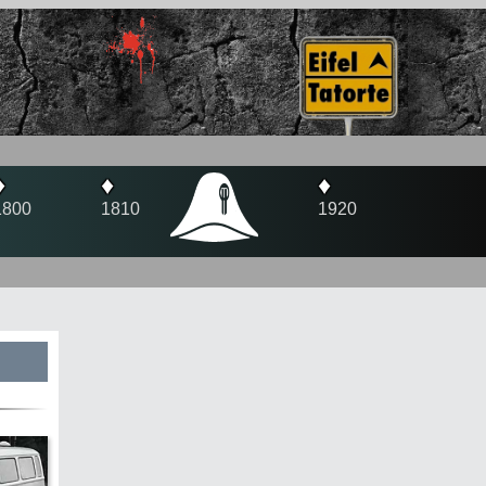
♦
♦
1920
1944
s
te