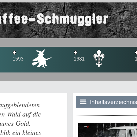
affee-Schmuggler
♦
♦
♦
1681
1800
1810
Inhaltsverzeichni
 aufgeblendeten
en Wald auf die
aunes Gold.
Historie:
lik ein kleines
Die dunkle Sei