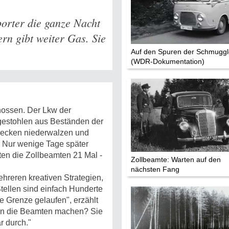
Mythen, Märc
orter die ganze Nacht
Legenden (202
rn gibt weiter Gas. Sie
Sightseeing:
Auf den Spuren der Schmuggl
Die Eifel entd
(WDR-Dokumentation)
Eifelevents
hossen. Der Lkw der
Eifelkarte:
gestohlen aus Beständen der
Drehorte & Ta
Hecken niederwalzen und
. Nur wenige Tage später
Eifelkrimi: Kei
ten die Zollbeamten 21 Mal -
Zollbeamte: Warten auf den
Gutenachtges
nächsten Fang
hreren kreativen Strategien,
Die Autoren
ellen sind einfach Hunderte
e Grenze gelaufen", erzählt
lten die Beamten machen? Sie
TV & Kino
r durch."