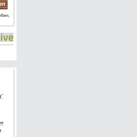
eßen,
g"
nt
a