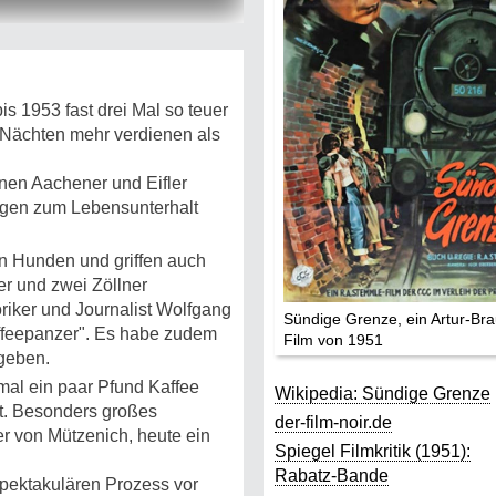
s 1953 fast drei Mal so teuer
 Nächten mehr verdienen als
nen Aachener und Eifler
ugen zum Lebensunterhalt
en Hunden und griffen auch
r und zwei Zöllner
riker und Journalist Wolfgang
Sündige Grenze, ein Artur-Bra
ffeepanzer". Es habe zudem
Film von 1951
egeben.
al ein paar Pfund Kaffee
Wikipedia: Sündige Grenze
t. Besonders großes
der-film-noir.de
r von Mützenich, heute ein
Spiegel Filmkritik (1951):
Rabatz-Bande
pektakulären Prozess vor