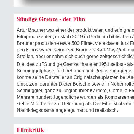
Sündige Grenze - der Film
Artur Brauner war einer der produktivsten und erfolgre
Filmproduzenten; er starb 2019 in Berlin im biblischen 
Brauner produzierte etwa 500 Filme, viele davon fürs F
den Kinos waren seinerzeit Brauners Karl-May-Verfilm
Streifen, aber er nahm sich auch gerne zeitgeschichtlich
Die Idee zu "Sündige Grenze" hatte er 1951 selbst - als
Schmuggelphase; für Drehbuch und Regie engagierte e
konnte seine Darsteller an Originalschauplätzen bei Aa
einsetzen, darunter Dieter Borsche sowie in Nebenrolle
Schmuggler, ganz zu Beginn ihrer Karriere, Cornelia F
Mehrere hundert Jugendliche wurden als Komparsen e
stellte Mitarbeiter zur Betreuung ab. Der Film ist als e
Nachkriegsdrama angelegt, hart und realistisch.
Filmkritik