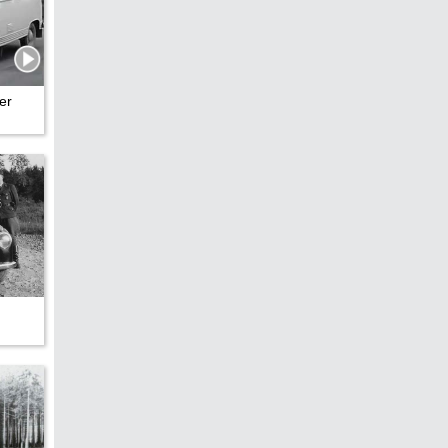
hen &
5)
er
ecken
torte
ne
chichte