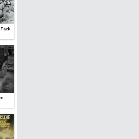
edreht?
 Pack
um