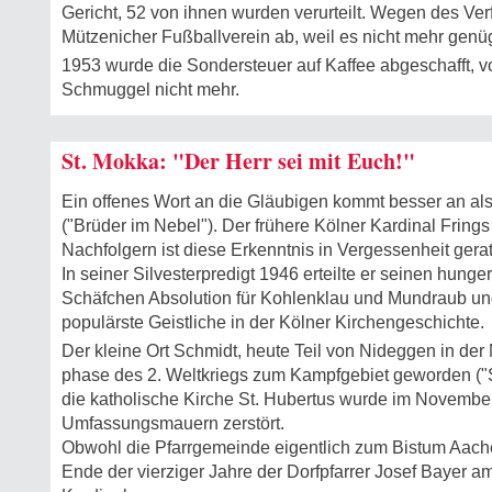
Gericht, 52 von ihnen wurden verurteilt. Wegen des Ver
Mützenicher Fußballverein ab, weil es nicht mehr genü
1953 wurde die Sondersteuer auf Kaffee abgeschafft, vo
Schmuggel nicht mehr.
St. Mokka: "Der Herr sei mit Euch!"
Ein offenes Wort an die Gläubigen kommt besser an a
("Brüder im Nebel"). Der frühere Kölner Kardinal Fring
Nachfolgern ist diese Erkenntnis in Vergessenheit gera
In seiner Silvesterpredigt 1946 erteilte er seinen hung
Schäfchen Absolution für Kohlenklau und Mundraub un
populärste Geistliche in der Kölner Kirchengeschichte.
Der kleine Ort Schmidt, heute Teil von Nideggen in der 
phase des 2. Weltkriegs zum Kampfgebiet geworden ("S
die katholische Kirche St. Hubertus wurde im November
Umfassungs­mauern zerstört.
Obwohl die Pfarrgemeinde eigentlich zum Bistum Aachen
Ende der vierziger Jahre der Dorfpfarrer Josef Bayer a