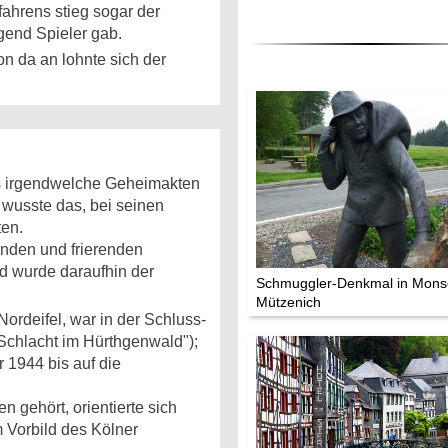
fahrens stieg sogar der
gend Spieler gab.
n da an lohnte sich der
ls irgendwelche Geheimakten
s wusste das, bei seinen
ten.
ernden und frierenden
d wurde daraufhin der
Schmuggler-Denkmal in Mons
Mützenich
Nordeifel, war in der Schluss­
chlacht im Hürthgen­wald");
 1944 bis auf die
 gehört, orientierte sich
m Vorbild des Kölner