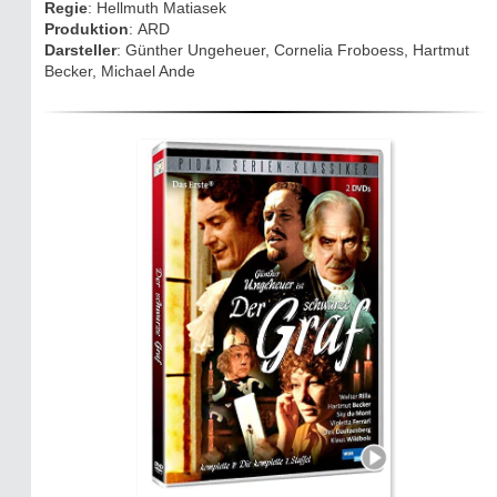
Regie
: Hellmuth Matiasek
Drehorte & Tatorte
Produktion
: ARD
Darsteller
: Günther Ungeheuer, Cornelia Froboess, Hartmut
Eifelkrimi: Keine Gutenachtgeschichte
Becker, Michael Ande
Die Autoren
TV & Kino
Die Stars:
Wer hat wo gedreht?
Mediathek
Impressum
Datenschutz