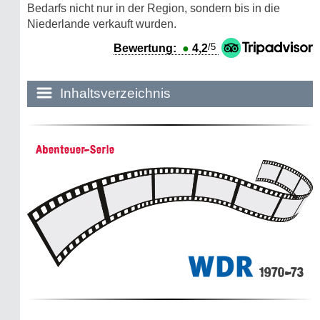
Bedarfs nicht nur in der Region, sondern bis in die
Niederlande verkauft wurden.
/5
Bewertung:
●
4,2
Inhaltsverzeichnis
Historie:
Abenteuer-Serie
Die dunkle Seite
Mythen, Märchen & Legenden (2025)
Sightseeing:
Die Eifel entdecken
1970-73
Eifelevents
Eifelkarte: