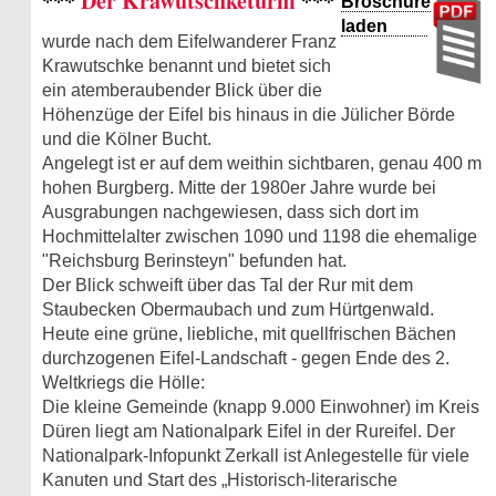
***
Der Krawutschketurm
***
Broschüre
laden
wurde nach dem Eifelwanderer Franz
Krawutschke benannt und bietet sich
ein atemberaubender Blick über die
Höhenzüge der Eifel bis hinaus in die Jülicher Börde
und die Kölner Bucht.
Angelegt ist er auf dem weithin sichtbaren, genau 400 m
hohen Burgberg. Mitte der 1980er Jahre wurde bei
Ausgrabungen nachgewiesen, dass sich dort im
Hochmittelalter zwischen 1090 und 1198 die ehemalige
"Reichsburg Berinsteyn" befunden hat.
Der Blick schweift über das Tal der Rur mit dem
Staubecken Obermaubach und zum Hürtgenwald.
Heute eine grüne, liebliche, mit quellfrischen Bächen
durchzogenen Eifel-Landschaft - gegen Ende des 2.
Weltkriegs die Hölle:
Die kleine Gemeinde (knapp 9.000 Einwohner) im Kreis
Düren liegt am Nationalpark Eifel in der Rureifel. Der
Nationalpark-Infopunkt Zerkall ist Anlegestelle für viele
Kanuten und Start des „Historisch-literarische