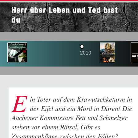
Herr über Leben und Tod bist
du
♦
♦
2010
20
E
in Toter auf dem Krawutschketurm in
der Eifel und ein Mord in Düren! Die
Aachener Kommissare Fett und Schmelzer
stehen vor einem Rätsel. Gibt es
Zusammenhänge zwischen den Fällen?