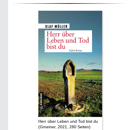
Historie:
Die dunkle Seite
Mythen, Märchen & Legenden (2025)
Sightseeing:
Die Eifel entdecken
Eifelevents
Eifelkarte:
Drehorte & Tatorte
Eifelkrimi: Keine Gutenachtgeschichte
Die Autoren
Herr über Leben und Tod bist du
(Gmeiner, 2021, 280 Seiten)