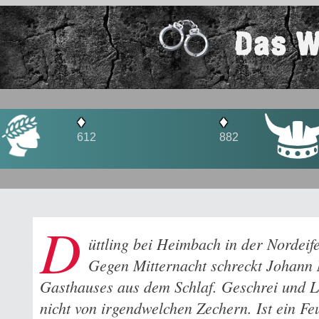
Das W
♦
♦
612
882
D
üttling bei Heimbach in der Nordeif
Gegen Mitternacht schreckt Johann 
Gasthauses aus dem Schlaf. Geschrei und
nicht von irgendwelchen Zechern. Ist ein F