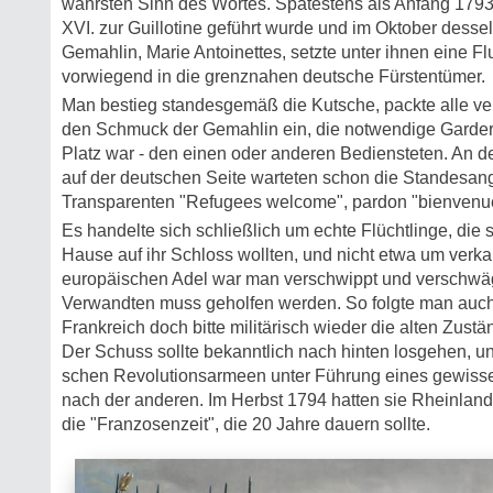
wahrsten Sinn des Wortes. Spätestens als Anfang 179
XVI. zur Guillotine geführt wurde und im Oktober dess
Gemahlin, Marie Antoinettes, setzte unter ihnen eine F
vorwiegend in die grenznahen deutsche Fürstentümer.
Man bestieg standesgemäß die Kutsche, packte alle ver
den Schmuck der Gemahlin ein, die notwendige Garde
Platz war - den einen oder anderen Bediensteten. An 
auf der deutschen Seite warteten schon die Standesan
Transparenten "Refugees welcome", pardon "bienvenue
Es handelte sich schließlich um echte Flüchtlinge, die
Hause auf ihr Schloss wollten, und nicht etwa um verk
europäischen Adel war man verschwippt und verschwäge
Verwandten muss geholfen werden. So folgte man auch 
Frank­reich doch bitte militärisch wieder die alten Zustä
Der Schuss sollte bekanntlich nach hinten losgehen, und
schen Revolutionsarmeen unter Führung eines gewisse
nach der anderen. Im Herbst 1794 hatten sie Rheinland 
die "Franzosenzeit", die 20 Jahre dauern sollte.