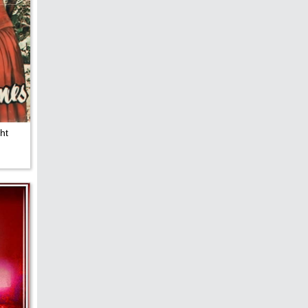
edreht?
ht