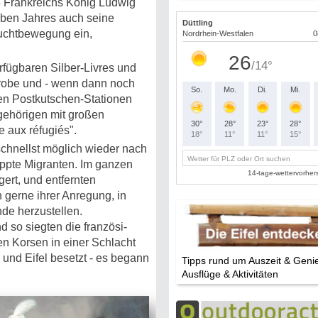
3 Frankreichs König Ludwig
elben Jahres auch seine
luchtbewegung ein,
fügbaren Silber-Livres und
robe und - wenn dann noch
den Postkutschen-Stationen
gehörigen mit großen
 aux réfugiés".
 schnellst möglich wieder nach
appte Migranten. Im ganzen
rt, und entfernten
gerne ihrer Anregung, in
nde herzustellen.
 so siegten die franzö­si­
n Korsen in einer Schlacht
und Eifel besetzt - es begann
Tipps rund um Auszeit & Geni
Ausflüge & Aktivitäten