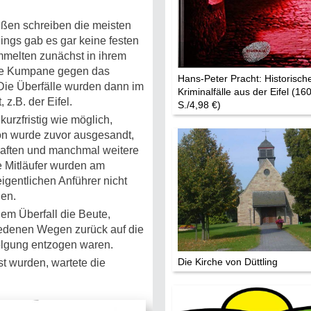
ießen schreiben die meisten
ings gab es gar keine festen
mmelten zunächst in ihrem
eue Kumpane gegen das
Hans-Peter Pracht: Historisch
Die Überfälle wurden dann im
Kriminalfälle aus der Eifel (16
z.B. der Eifel.
S./4,98 €)
urzfristig wie möglich,
ion wurde zuvor ausgesandt,
haften und manchmal weitere
e Mitläufer wurden am
eigentlichen Anführer nicht
gen.
dem Überfall die Beute,
iedenen Wegen zurück auf die
folgung entzogen waren.
Die Kirche von Düttling
 wurden, wartete die