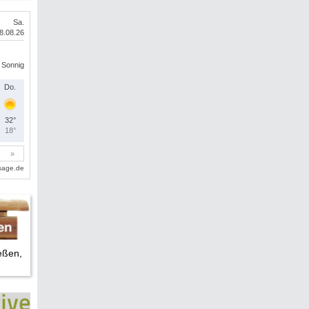
eßen,