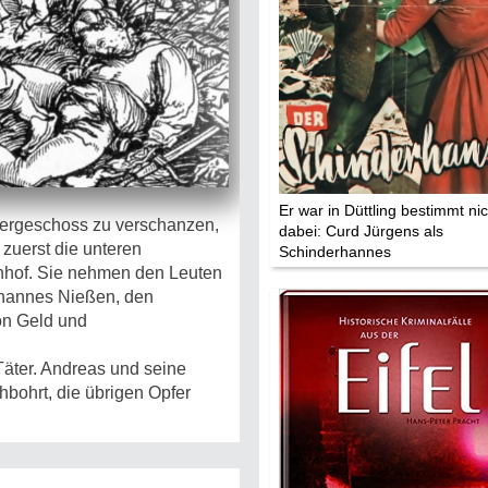
Die Stars:
Wer hat wo g
Mediathek
Impressum
Datenschutz
Er war in Düttling bestimmt nic
bergeschoss zu verschanzen,
dabei: Curd Jürgens als
 zuerst die unteren
Schinderhannes
rnhof. Sie nehmen den Leuten
ohannes Nießen, den
von Geld und
Täter. Andreas und seine
hbohrt, die übrigen Opfer