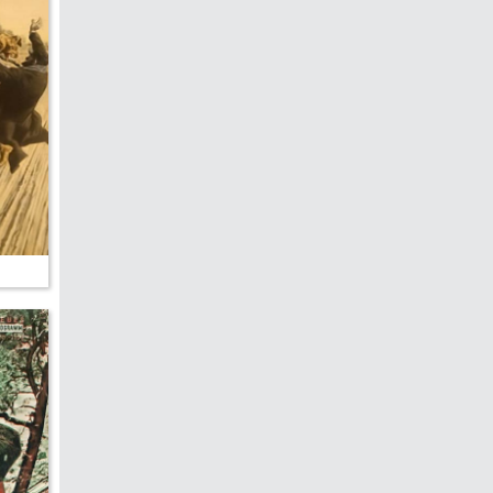
hen &
5)
ecken
torte
ne
chichte