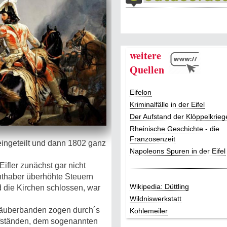
weitere
Quellen
Eifelon
Kriminalfälle in der Eifel
Der Aufstand der Klöppelkrieg
Rheinische Geschichte - die
Franzosenzeit
eingeteilt und dann 1802 ganz
Napoleons Spuren in der Eifel
 Eifler zunächst gar nicht
hthaber überhöhte Steuern
Wikipedia: Düttling
 die Kirchen schlossen, war
Wildniswerkstatt
 Räuberbanden zogen durch´s
Kohlemeiler
Aufständen, dem sogenannten