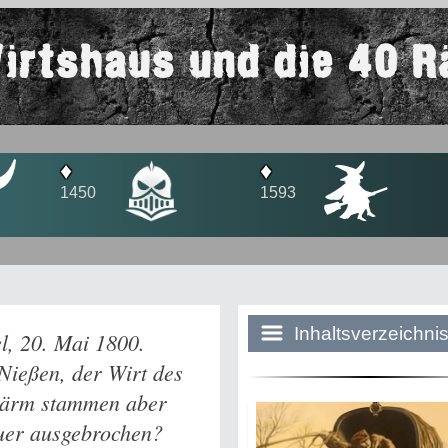
irtshaus und die 40 R
♦
♦
1450
1593
Inhaltsverzeichni
el, 20. Mai 1800.
Nießen, der Wirt des
 Lärm stammen aber
Historie:
euer ausgebrochen?
Die dunkle Sei