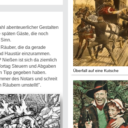
Mythen, Märc
Legenden (202
hl abenteuerlicher Gestalten
Sightseeing:
 späten Gäste, die noch
Die Eifel entd
 Sinn.
0 Räuber, die da gerade
Eifelevents
nd Haustür einzurammen.
 Nießen ist sich da ziemlich
Eifelkarte:
 Vortag Steuern und Abgaben
Überfall auf eine Kutsche
Drehorte & Ta
n Tipp gegeben haben.
mmer des Notars und schreit
n Räubern umstellt!".
Eifelkrimi: Kei
Gutenachtges
Die Autoren
TV & Kino