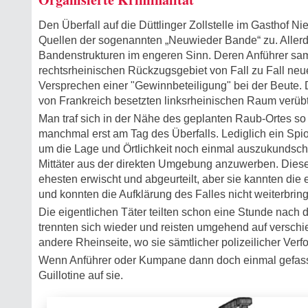
Den Überfall auf die Düttlinger Zollstelle im Gasthof N
Quellen der sogenannten „Neuwieder Bande“ zu. Allerd
Bandenstrukturen im engeren Sinn. Deren Anführer sa
rechtsrheinischen Rückzugsgebiet von Fall zu Fall n
Versprechen einer "Gewinnbeteiligung" bei der Beute. 
von Frankreich besetzten linksrheinischen Raum verübt, 
Man traf sich in der Nähe des geplanten Raub-Ortes so k
manchmal erst am Tag des Überfalls. Lediglich ein Sp
um die Lage und Örtlichkeit noch einmal auszukundsc
Mittäter aus der direkten Umgebung anzuwerben. Dies
ehesten erwischt und abgeurteilt, aber sie kannten die 
und konnten die Aufklärung des Falles nicht weiterbrin
Die eigentlichen Täter teilten schon eine Stunde nach 
trennten sich wieder und reisten umgehend auf versch
andere Rheinseite, wo sie sämtlicher polizeilicher Ver
Wenn Anführer oder Kumpane dann doch einmal gefasst
Guillotine auf sie.