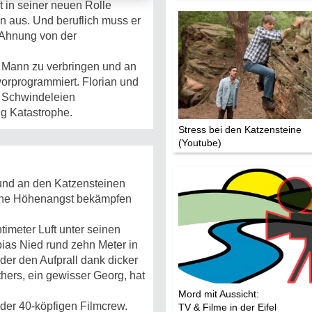
t in seiner neuen Rolle
Die Stars:
hen aus. Und beruflich muss er
Wer hat wo g
 Ahnung von der
Mediathek
m Mann zu verbringen und an
Impressum
vorprogrammiert. Florian und
Datenschutz
ie Schwindeleien
ng Katastrophe.
Stress bei den Katzensteine
(Youtube)
 und an den Katzensteinen
eine Höhenangst bekämpfen
timeter Luft unter seinen
ias Nied rund zehn Meter in
 der den Aufprall dank dicker
hers, ein gewisser Georg, hat
Mord mit Aussicht:
d der 40-köpfigen Filmcrew.
TV & Filme in der Eifel