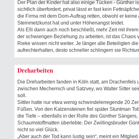
Der Plan der Kinder hat also einige Tücken - Günther is
sichtlich überfordert, privat lässt er fast kein Fettnäpfc
die Firma mit dem Dom-Auftrag retten, obwohl er keine
Steinmetzkunst hat und unter Höhenangst leidet.
Als Elli dann auch noch beschließt, mehr Zeit mit ihre
der schwierigen Beziehung zu arbeiten, ist das Chaos 
Rieke wissen nicht weiter. Je länger alle Beteiligten d
aufrechterhalten, desto schneller schlingern sie Richtu
Dreharbeiten
Die Dreharbeiten fanden in Köln statt, am Drachenfels
zwischen Mechernich und Satzvey, wo Walter Sitter s
soll.
Sittler hatte nur etwa wenig schwindelerregende 20 Zen
Füßen. Von den Katzensteinen fiel später Stuntman Tob
die Tiefe – ebenfalls in der Rolle des Günther Sängers,
Schaumstoffmatten überlebte. Der Zwillingsbruder Günt
nicht so viel Glück.
„Aber auch der Tod kann lustig sein“, meint ein Mitglie