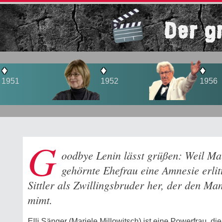
Der g
♦
♦
1952
1956
G
oodbye Lenin lässt grüßen: Weil Mar
gehörnte Ehefrau eine Amnesie erlit
Sittler als Zwillingsbruder her, der den Ma
mimt.
Elli Sänger (Mariele Millowitsch) ist eine Powerfrau, di