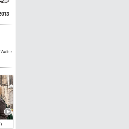
hen &
5)
013
ecken
 Walter
torte
ne
chichte
e)