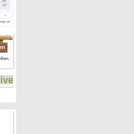
eßen,