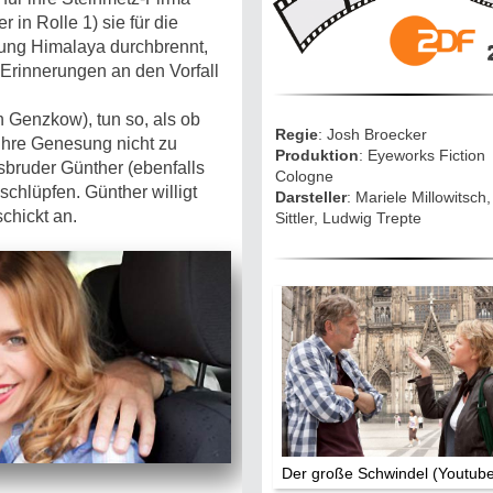
Mythen, Märc
Legenden (202
r in Rolle 1) sie für die
htung Himalaya durchbrennt,
2
 Erinnerungen an den Vorfall
Sightseeing:
Die Eifel entd
n Genzkow), tun so, als ob
Regie
: Josh Broecker
 ihre Genesung nicht zu
Produktion
: Eyeworks Fiction
Eifelevents
sbruder Günther (ebenfalls
Cologne
 schlüpfen. Günther willigt
Darsteller
: Mariele Millowitsch,
schickt an.
Sittler, Ludwig Trepte
Eifelkarte:
Drehorte & Ta
Eifelkrimi: Kei
Gutenachtges
Die Autoren
TV & Kino
Der große Schwindel (Youtub