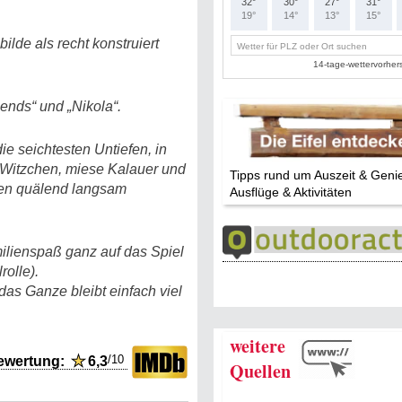
lde als recht konstruiert
iends“ und „Nikola“.
ie seichtesten Untiefen, in
 Witzchen, miese Kalauer und
Tipps rund um Auszeit & Geni
ten quälend langsam
Ausflüge & Aktivitäten
milienspaß ganz auf das Spiel
rolle).
as Ganze bleibt einfach viel
weitere
/10
ewertung:
★
6,3
Quellen