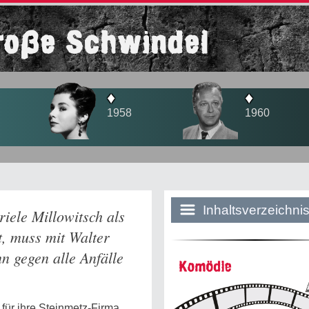
roße Schwindel
♦
♦
♦
1958
1960
1965
Inhaltsverzeichni
iele Millowitsch als
t, muss mit Walter
nn gegen alle Anfälle
Historie:
Komödie
Die dunkle Sei
e für ihre Steinmetz-Firma