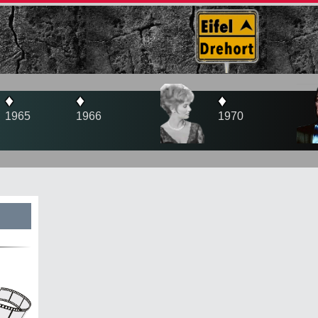
♦
♦
♦
1966
1970
1971
s
te