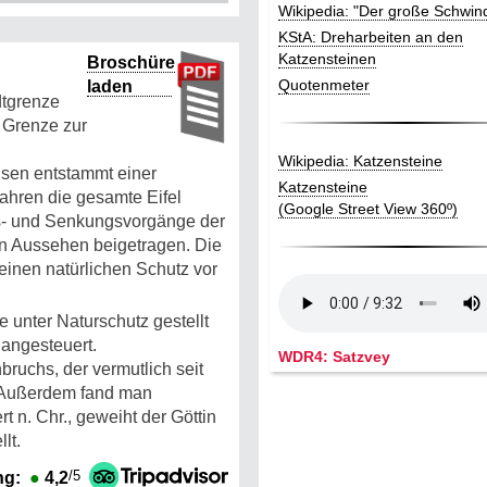
Wikipedia: "Der große Schwin
KStA: Dreharbeiten an den
Katzensteinen
Broschüre
Quotenmeter
laden
dtgrenze
r Grenze zur
Wikipedia: Katzensteine
lsen entstammt einer
Katzensteine
Jahren die gesamte Eifel
(Google Street View 360º)
s- und Senkungsvorgänge der
en Aussehen beigetragen. Die
inen natürlichen Schutz vor
unter Naturschutz gestellt
 angesteuert.
WDR4: Satzvey
nbruchs, der vermutlich seit
. Außerdem fand man
 n. Chr., geweiht der Göttin
lt.
/5
ng:
●
4,2