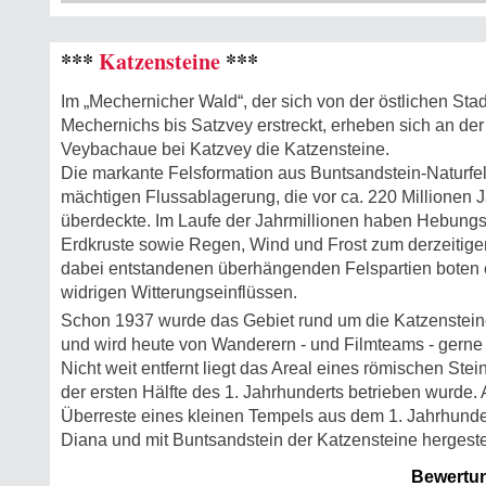
***
Katzensteine
***
Im „Mechernicher Wald“, der sich von der östlichen Sta
Mechernichs bis Satzvey erstreckt, erheben sich an de
Veybachaue bei Katzvey die Katzensteine.
Die markante Felsformation aus Buntsandstein-Naturfe
mächtigen Flussablagerung, die vor ca. 220 Millionen 
überdeckte. Im Laufe der Jahrmillionen haben Hebung
Erdkruste sowie Regen, Wind und Frost zum derzeitig
dabei entstandenen überhängenden Felspartien boten e
widrigen Witterungseinflüssen.
Schon 1937 wurde das Gebiet rund um die Katzensteine 
und wird heute von Wanderern - und Filmteams - gerne
Nicht weit entfernt liegt das Areal eines römischen Stei
der ersten Hälfte des 1. Jahrhunderts betrieben wurde
Überreste eines kleinen Tempels aus dem 1. Jahrhundert
Diana und mit Buntsandstein der Katzensteine hergestel
Bewertu