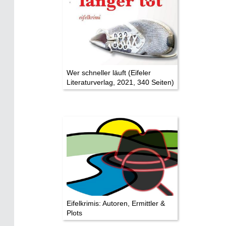
Eifelkarte:
Drehorte & Tatorte
Eifelkrimi: Keine Gutenachtgeschichte
Die Autoren
Wer schneller läuft (Eifeler
Literaturverlag, 2021, 340 Seiten)
TV & Kino
Die Stars:
Wer hat wo gedreht?
Mediathek
Impressum
Datenschutz
Eifelkrimis: Autoren, Ermittler &
Plots