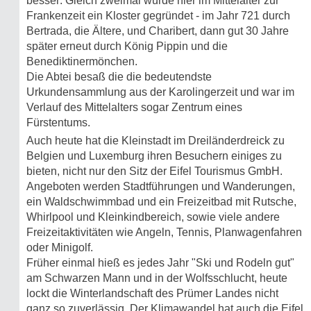
besser: Gleich zweimal wurde hier im Mittelalter zur
Frankenzeit ein Kloster gegründet - im Jahr 721 durch
Bertrada, die Ältere, und Charibert, dann gut 30 Jahre
später erneut durch König Pippin und die
Benediktinermönchen.
Die Abtei besaß die die bedeutendste
Urkundensammlung aus der Karolingerzeit und war im
Verlauf des Mittelalters sogar Zentrum eines
Fürstentums.
Auch heute hat die Kleinstadt im Dreiländerdreick zu
Belgien und Luxemburg ihren Besuchern einiges zu
bieten, nicht nur den Sitz der Eifel Tourismus GmbH.
Angeboten werden Stadtführungen und Wanderungen,
ein Waldschwimmbad und ein Freizeitbad mit Rutsche,
Whirlpool und Kleinkindbereich, sowie viele andere
Freizeitaktivitäten wie Angeln, Tennis, Planwagenfahren
oder Minigolf.
Früher einmal hieß es jedes Jahr "Ski und Rodeln gut"
am Schwarzen Mann und in der Wolfsschlucht, heute
lockt die Winterlandschaft des Prümer Landes nicht
ganz so zuverlässig, Der Klimawandel hat auch die Eifel