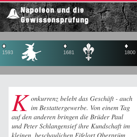
Napoleon und die
Gewissensprüfung
♦
♦
1681
1800
1
K
onkurrenz belebt das Geschäft - auch
im Bestattergewerbe. Von einem Tag
auf den anderen bringen die Brüder Paul
und Peter Schlangensief ihre Kundschaft im
kleinen, beschaulichen Eifelort Oberprüm