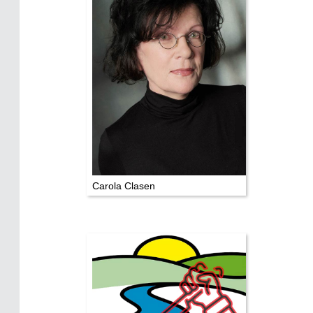
TV & Kino
Die Stars:
Wer hat wo gedreht?
Mediathek
Impressum
Datenschutz
Carola Clasen