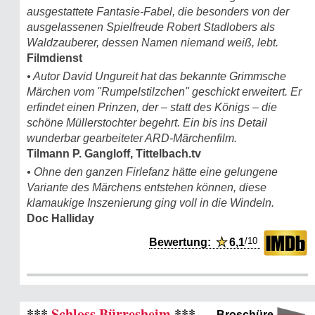
ausgestattete Fantasie-Fabel, die besonders von der
ausgelassenen Spielfreude Robert Stadlobers als
Waldzauberer, dessen Namen niemand weiß, lebt.
Filmdienst
• Autor David Ungureit hat das bekannte Grimmsche
Märchen vom "Rumpel­stilzchen" geschickt erweitert. Er
erfindet einen Prinzen, der – statt des Königs – die
schöne Müllerstochter begehrt. Ein bis ins Detail
wunderbar gearbeiteter ARD-Märchenfilm.
Tilmann P. Gangloff, Tittelbach.tv
• Ohne den ganzen Firlefanz hätte eine gelungene
Variante des Märchens entstehen können, diese
klamaukige Inszenierung ging voll in die Windeln.
Doc Halliday
/10
Bewertung:
★
6,1
***
Schloss Bürresheim
***
Broschüre