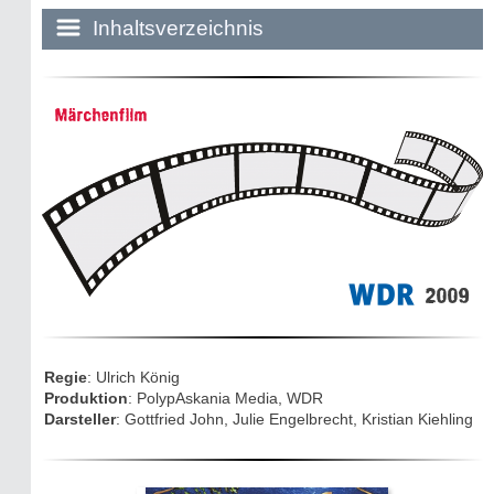
Inhaltsverzeichnis
Historie:
Märchenfilm
Die dunkle Seite
Mythen, Märchen & Legenden (2025)
Sightseeing:
Die Eifel entdecken
2009
Eifelevents
Eifelkarte:
Regie
: Ulrich König
Drehorte & Tatorte
Produktion
: PolypAskania Media, WDR
Darsteller
: Gottfried John, Julie Engelbrecht, Kristian Kiehling
Eifelkrimi: Keine Gutenachtgeschichte
Die Autoren