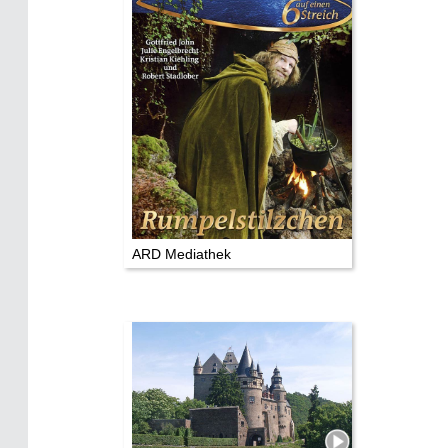
TV & Kino
Die Stars:
Wer hat wo gedreht?
Mediathek
Impressum
Datenschutz
ARD Mediathek