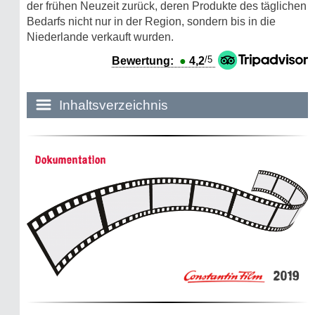
der frühen Neuzeit zurück, deren Produkte des täglichen
Bedarfs nicht nur in der Region, sondern bis in die
Niederlande verkauft wurden.
/5
Bewertung:
●
4,2
Inhaltsverzeichnis
Historie:
Dokumentation
Die dunkle Seite
Mythen, Märchen & Legenden (2025)
Sightseeing:
Die Eifel entdecken
2019
Eifelevents