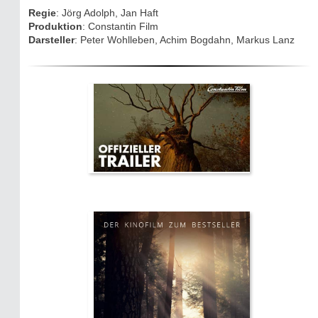
Eifelkarte:
Regie
: Jörg Adolph, Jan Haft
Drehorte & Tatorte
Produktion
: Constantin Film
Darsteller
: Peter Wohlleben, Achim Bogdahn, Markus Lanz
Eifelkrimi: Keine Gutenachtgeschichte
Die Autoren
TV & Kino
Die Stars:
Wer hat wo gedreht?
Mediathek
Impressum
Datenschutz