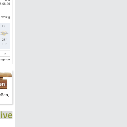
eßen,