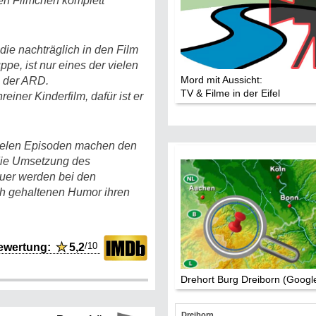
en Filmchen komplett
die nachträglich in den Film
pe, ist nur eines der vielen
Mord mit Aussicht:
g der ARD.
TV & Filme in der Eifel
reiner Kinderfilm, dafür ist er
 vielen Episoden machen den
die Umsetzung des
auer werden bei den
h gehaltenen Humor ihren
/10
ewertung:
★
5,2
Drehort Burg Dreiborn (Goog