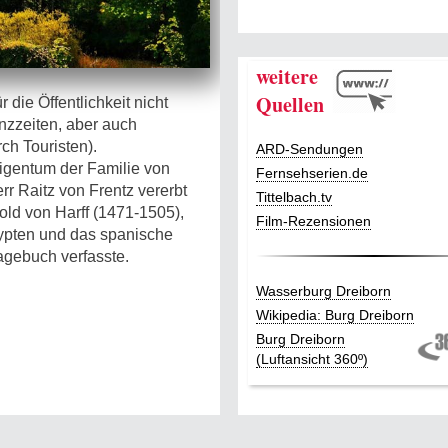
weitere
Quellen
r die Öffentlichkeit nicht
nzzeiten, aber auch
ch Touristen).
ARD-Sendungen
Eigentum der Familie von
Fernsehserien.de
rr Raitz von Frentz vererbt
Tittelbach.tv
nold von Harff (1471-1505),
Film-Rezensionen
gypten und das spanische
agebuch verfasste.
Wasserburg Dreiborn
Wikipedia: Burg Dreiborn
Burg Dreiborn
(Luftansicht 360º)