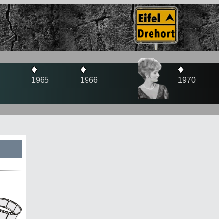
♦
♦
1966
1970
s
te