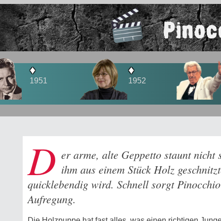
Pinoc
♦
♦
1952
1956
D
er arme, alte Geppetto staunt nicht s
ihm aus einem Stück Holz geschnitzt
quicklebendig wird. Schnell sorgt Pinocchi
Aufregung.
Die Holzpuppe hat fast alles, was einen richtigen Jung