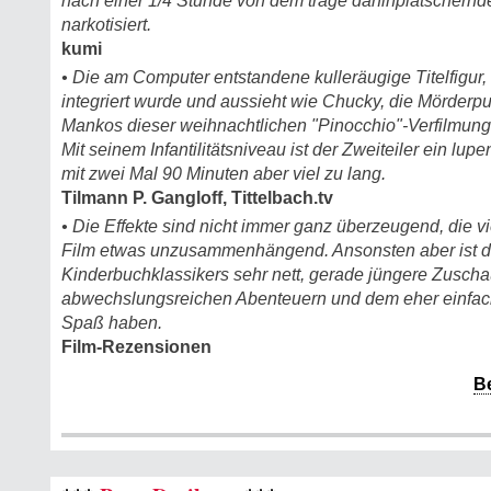
nach einer 1/4 Stunde von dem träge dahinplätschernd
narkotisiert.
kumi
• Die am Computer entstandene kulleräugige Titelfigur, 
integriert wurde und aussieht wie Chucky, die Mörderpup
Mankos dieser weihnachtlichen "Pinocchio"-Verfilmun
Mit seinem Infantilitätsniveau ist der Zweiteiler ein lupen
mit zwei Mal 90 Minuten aber viel zu lang.
Tilmann P. Gangloff, Tittelbach.tv
• Die Effekte sind nicht immer ganz überzeugend, die
Film etwas unzusammenhängend. Ansonsten aber ist 
Kinderbuchklassikers sehr nett, gerade jüngere Zusch
abwechslungsreichen Abenteuern und dem eher einfac
Spaß haben.
Film-Rezensionen
B