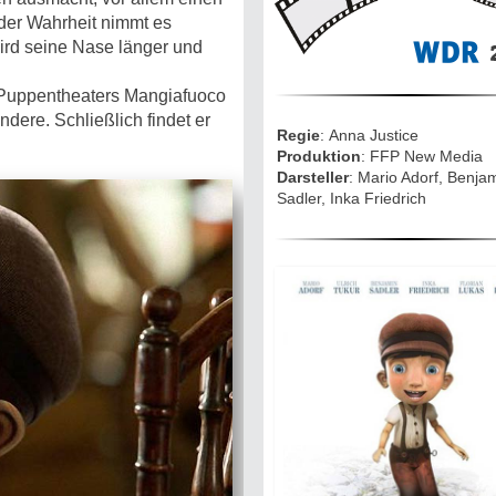
Mythen, Märc
Legenden (202
der Wahrheit nimmt es
ird seine Nase länger und
2
Sightseeing:
s Puppentheaters Mangiafuoco
Die Eifel entd
dere. Schließlich findet er
Regie
: Anna Justice
Produktion
: FFP New Media
Eifelevents
Darsteller
: Mario Adorf, Benja
Sadler, Inka Friedrich
Eifelkarte:
Drehorte & Ta
Eifelkrimi: Kei
Gutenachtges
Die Autoren
TV & Kino