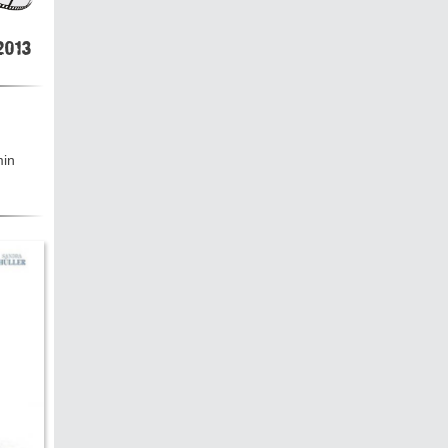
hen &
5)
013
ecken
min
torte
ne
chichte