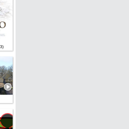
edreht?
3)