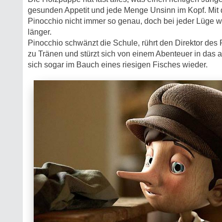
gesunden Appetit und jede Menge Unsinn im Kopf. Mit 
Pinocchio nicht immer so genau, doch bei jeder Lüge w
länger.
Pinocchio schwänzt die Schule, rührt den Direktor de
zu Tränen und stürzt sich von einem Abenteuer in das an
sich sogar im Bauch eines riesigen Fisches wieder.