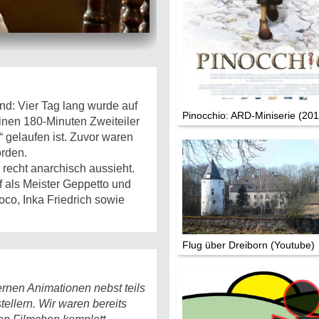
Die Stars:
Wer hat wo g
Mediathek
Impressum
Datenschutz
d: Vier Tag lang wurde auf
Pinocchio: ARD-Miniserie (201
nen 180-Minuten Zweiteiler
 gelaufen ist. Zuvor waren
orden.
 recht anarchisch aussieht.
f als Meister Geppetto und
oco, Inka Friedrich sowie
Flug über Dreiborn (Youtube)
ernen Animationen nebst teils
tellern. Wir waren bereits