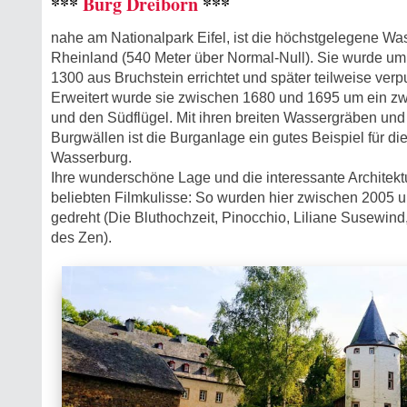
***
Burg Dreiborn
***
nahe am Nationalpark Eifel, ist die höchstgelegene Wa
Rheinland (540 Meter über Normal-Null). Sie wurde um
1300 aus Bruchstein errichtet und später teilweise verpu
Erweitert wurde sie zwischen 1680 und 1695 um ein 
und den Südflügel. Mit ihren breiten Wassergräben un
Burgwällen ist die Burganlage ein gutes Beispiel für d
Wasserburg.
Ihre wunderschöne Lage und die interessante Architekt
beliebten Filmkulisse: So wurden hier zwischen 2005 u
gedreht (Die Bluthochzeit, Pinocchio, Liliane Susewind
des Zen).