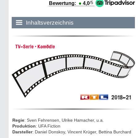
/5
Bewertung:
●
4,0
Inhaltsverzeichnis
Historie:
TV-Serie • Komödie
Die dunkle Seite
Mythen, Märchen & Legenden (2025)
Sightseeing:
Die Eifel entdecken
2018-21
Eifelevents
Eifelkarte:
Regie
: Sven Fehrensen, Ulrike Hamacher, u.a.
Drehorte & Tatorte
Produktion
: UFA Fiction
Darsteller
: Daniel Donskoy, Vincent Krüger, Bettina Burchard