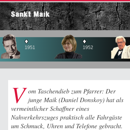
Sankt Maik
♦
♦
♦
1951
1952
1956
V
om Taschendieb zum Pfarrer: Der
junge Maik (Daniel Donskoy) hat als
vermeintlicher Schaffner eines
Nahverkehrszuges praktisch alle Fahrgäste
um Schmuck, Uhren und Telefone gebracht.