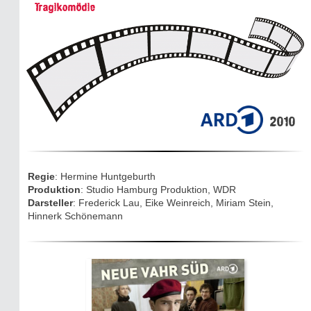
Historie:
Tragikomödie
Die dunkle Seite
Mythen, Märchen & Legenden (2025)
Sightseeing:
Die Eifel entdecken
2010
Eifelevents
Eifelkarte:
Regie
: Hermine Huntgeburth
Drehorte & Tatorte
Produktion
: Studio Hamburg Produktion, WDR
Darsteller
: Frederick Lau, Eike Weinreich, Miriam Stein,
Eifelkrimi: Keine Gutenachtgeschichte
Hinnerk Schönemann
Die Autoren
TV & Kino