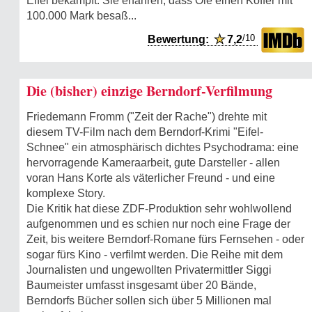
Eifel bekämpft. Sie erfahren, dass Ole einen Koffer mit
100.000 Mark besaß...
/10
Bewertung:
★
7,2
Die (bisher) einzige Berndorf-Verfilmung
Friedemann Fromm ("Zeit der Rache") drehte mit
diesem TV-Film nach dem Berndorf-Krimi "Eifel-
Schnee" ein atmosphärisch dichtes Psychodrama: eine
hervorragende Kameraarbeit, gute Darsteller - allen
voran Hans Korte als väterlicher Freund - und eine
komplexe Story.
Die Kritik hat diese ZDF-Produktion sehr wohlwollend
aufgenommen und es schien nur noch eine Frage der
Zeit, bis weitere Berndorf-Romane fürs Fernsehen - oder
sogar fürs Kino - verfilmt werden. Die Reihe mit dem
Journalisten und ungewollten Privatermittler Siggi
Baumeister umfasst insgesamt über 20 Bände,
Berndorfs Bücher sollen sich über 5 Millionen mal