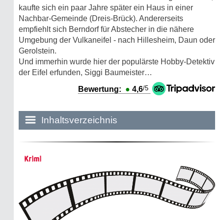
kaufte sich ein paar Jahre später ein Haus in einer
Nachbar-Gemeinde (Dreis-Brück). Andererseits
empfiehlt sich Berndorf für Abstecher in die nähere
Umgebung der Vulkaneifel - nach Hillesheim, Daun oder
Gerolstein.
Und immerhin wurde hier der populärste Hobby-Detektiv
der Eifel erfunden, Siggi Baumeister…
/5
Bewertung:
●
4,6
Inhaltsverzeichnis
Historie:
Krimi
Die dunkle Seite
Mythen, Märchen & Legenden (2025)
Sightseeing: