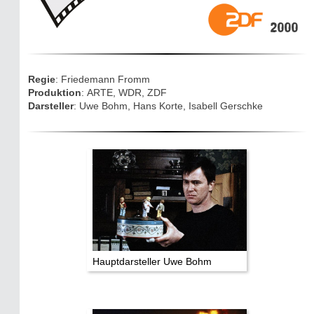
Die Eifel entdecken
2000
Eifelevents
Eifelkarte:
Regie
: Friedemann Fromm
Drehorte & Tatorte
Produktion
: ARTE, WDR, ZDF
Darsteller
: Uwe Bohm, Hans Korte, Isabell Gerschke
Eifelkrimi: Keine Gutenachtgeschichte
Die Autoren
TV & Kino
Die Stars:
Wer hat wo gedreht?
Hauptdarsteller Uwe Bohm
Mediathek
Impressum
Datenschutz