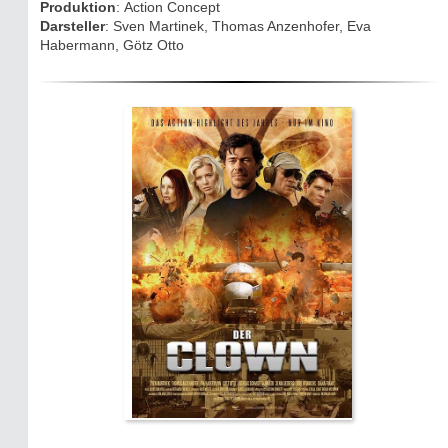
Produktion
: Action Concept
Eifelkrimi: Keine Gutenachtgeschichte
Darsteller
: Sven Martinek, Thomas Anzenhofer, Eva
Die Autoren
Habermann, Götz Otto
TV & Kino
Die Stars:
Wer hat wo gedreht?
Mediathek
Impressum
Datenschutz