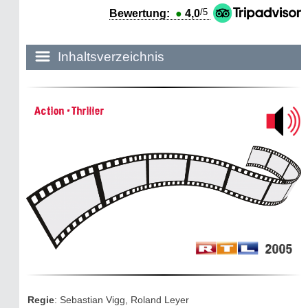
/5
Bewertung:
●
4,0
Inhaltsverzeichnis
Historie:
Action • Thriller
Die dunkle Seite
Mythen, Märchen & Legenden (2025)
Sightseeing:
Die Eifel entdecken
Eifelevents
2005
Eifelkarte:
Drehorte & Tatorte
Regie
: Sebastian Vigg, Roland Leyer