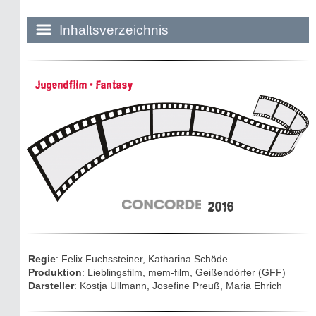
Inhaltsverzeichnis
Historie:
Jugendfilm • Fantasy
Die dunkle Seite
Mythen, Märchen & Legenden (2025)
Sightseeing:
Die Eifel entdecken
2016
Eifelevents
Eifelkarte:
Regie
: Felix Fuchssteiner, Katharina Schöde
Drehorte & Tatorte
Produktion
: Lieblingsfilm, mem-film, Geißendörfer (GFF)
Darsteller
: Kostja Ullmann, Josefine Preuß, Maria Ehrich
Eifelkrimi: Keine Gutenachtgeschichte