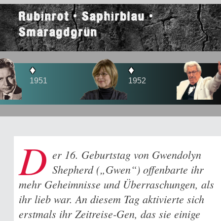
Rubinrot • Saphirblau •
Smaragdgrün
♦
♦
1
1952
1956
D
er 16. Geburtstag von Gwendolyn
Shepherd („Gwen“) offenbarte ihr
mehr Geheimnisse und Überraschungen, als
ihr lieb war. An diesem Tag aktivierte sich
erstmals ihr Zeitreise-Gen, das sie einige