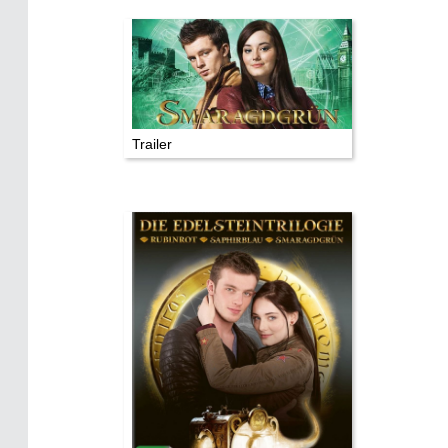
Die Autoren
TV & Kino
Die Stars:
Trailer
Wer hat wo gedreht?
Mediathek
Impressum
Datenschutz