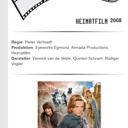
Sightseeing:
Die Eifel entdecken
2008
Eifelevents
Eifelkarte:
Regie
: Pieter Verhoeff
Drehorte & Tatorte
Produktion
: Eyeworks Egmond, Armada Productions,
Heimatfilm
Darsteller
: Yannick van de Velde, Quinten Schram, Rüdiger
Eifelkrimi: Keine Gutenachtgeschichte
Vogler
Die Autoren
TV & Kino
Die Stars:
Wer hat wo gedreht?
Mediathek