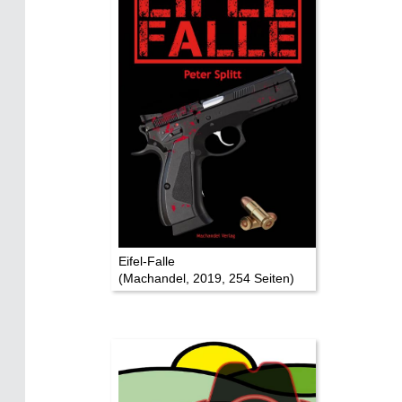
Mythen, Märchen & Legenden (2025)
Sightseeing:
Die Eifel entdecken
Eifelevents
Eifelkarte:
Drehorte & Tatorte
Eifelkrimi: Keine Gutenachtgeschichte
Eifel-Falle
Die Autoren
(Machandel, 2019, 254 Seiten)
TV & Kino
Die Stars:
Wer hat wo gedreht?