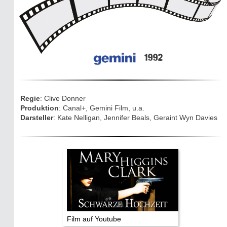
Mythen, Märchen & Legenden (2025)
Sightseeing:
Die Eifel entdecken
1992
Eifelevents
Eifelkarte:
Drehorte & Tatorte
Regie
: Clive Donner
Produktion
: Canal+, Gemini Film, u.a.
Darsteller
: Kate Nelligan, Jennifer Beals, Geraint Wyn Davies
Eifelkrimi: Keine Gutenachtgeschichte
Die Autoren
TV & Kino
Die Stars:
Wer hat wo gedreht?
Film auf Youtube
Mediathek