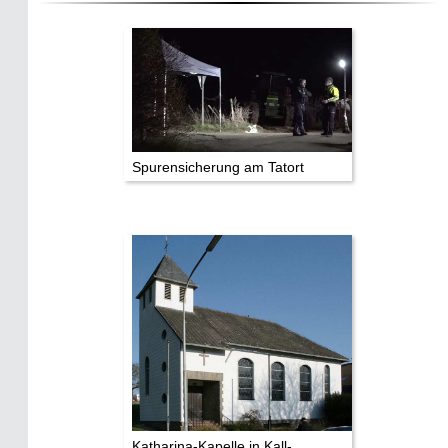
Historie:
Die dunkle Seite
Mythen, Märchen & Legenden (2025)
Sightseeing:
Die Eifel entdecken
Spurensicherung am Tatort
Eifelevents
Eifelkarte:
Drehorte & Tatorte
Eifelkrimi: Keine Gutenachtgeschichte
Die Autoren
TV & Kino
Katharina-Kapelle in Kall-