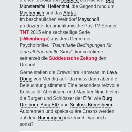
Münster­eifel
,
Hellenthal
, die Gegend rund um
Mechernich
und das
Ahrtal
.
Im beschaulichen Weindorf
Mayschoß
produzierte der amerikanische Pay-TV-Sender
TNT
2015 eine sechsteilige Serie
(
»Weinberg«
) aus dem Genre der
Psychothriller.
"Traumhafte Bedingungen für
eine albtraumhafte Story"
, kommentierte
seinerzeit die
Süddeutsche Zeitung
den
Drehort.
Gerne stellen die Crews ihre Kameras im
Lava
Dome
von Mendig auf - da muss dann aber die
Beleuchtung stimmen! Eine besonders reizvolle
Kulisse für Abenteuer- und Märchenfilme bieten
die Burgen und Schlösser der Eifel wie
Burg
Dreiborn
,
Burg Eltz
und
Schloss Bürresheim
.
Autorennen und spektakuläre Crashs werden
auf dem
Nürburgring
inszeniert - wo auch
sonst?