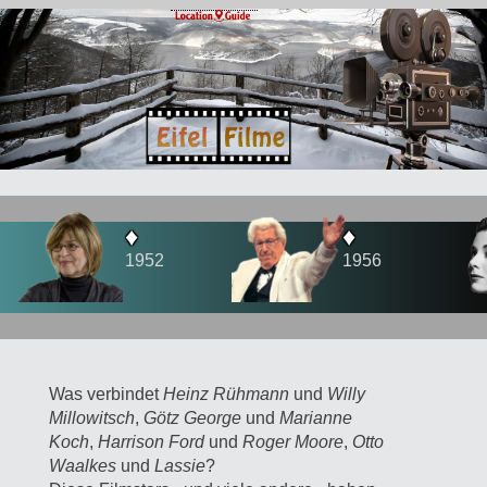
♦
♦
1956
1958
Was verbindet
Heinz Rühmann
und
Willy
Millowitsch
,
Götz George
und
Marianne
Koch
,
Harrison Ford
und
Roger Moore
,
Otto
Waalkes
und
Lassie
?