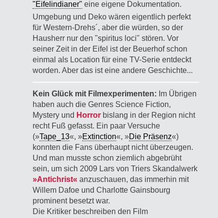
"Eifelindianer"
eine eigene Dokumentation.
Umgebung und Deko wären eigentlich perfekt
für Western-Drehs´, aber die würden, so der
Hausherr nur den "spiritus loci" stören. Vor
seiner Zeit in der Eifel ist der Beuerhof schon
einmal als Location für eine TV-Serie entdeckt
worden. Aber das ist eine andere Geschichte...
Kein Glück mit Filmexperimenten:
Im Übrigen
haben auch die Genres Science Fiction,
Mystery und
Horror
bislang in der Region nicht
recht Fuß gefasst. Ein paar Versuche
(»
Tape_13
«, »
Extinction
«, »
Die Präsenz
«)
konnten die Fans überhaupt nicht überzeugen.
Und man musste schon ziemlich abgebrüht
sein, um sich 2009 Lars von Triers Skandalwerk
»Antichrist«
anzuschauen, das immerhin mit
Willem Dafoe und Charlotte Gainsbourg
prominent besetzt war.
Die Kritiker beschreiben den Film