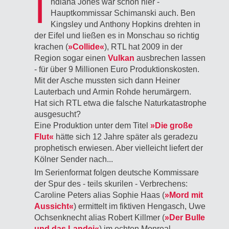
I
ndiana Jones war schon hier -
Hauptkommissar Schimanski auch. Ben
Kingsley und Anthony Hopkins drehten in
der Eifel und ließen es in
Monschau
so richtig
krachen (
»Collide«
), RTL hat 2009 in der
Region sogar einen
Vulkan
ausbrechen lassen
- für über 9 Millionen Euro Produktionskosten.
Mit der Asche mussten sich dann Heiner
Lauterbach und Armin Rohde herumärgern.
Hat sich RTL etwa die falsche Naturkatastrophe
ausgesucht?
Eine Produktion unter dem Titel
»Die große
Flut«
hätte sich 12 Jahre später als geradezu
prophetisch erwiesen. Aber vielleicht liefert der
Kölner Sender nach...
Im Serienformat folgen deutsche Kommissare
der Spur des - teils skurilen - Verbrechens:
Caroline Peters alias Sophie Haas (
»Mord mit
Aussicht«
) ermittelt im fiktiven Hengasch, Uwe
Ochsenknecht alias Robert Killmer (
»Der Bulle
und das Landei«
) im echten Monreal.