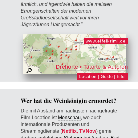
ärmlich, und irgendwie haben die meisten
Errungenschaften der modernen
Großstadtgesellschaft weit vor ihren
Jägerzäunen Halt gemacht."
www.eifelkrimi.de
Drehorte • Tatorte & Autoren
Location | Guide | Eifel
Wer hat die Weinkönigin ermordet?
Die mit Abstand am häufigsten nachgefragte
Film-Location ist
Mon­schau
, wo auch
internationale Produzenten und
Streamingdienste (
Netflix, TVNow
) gerne
drehen, gefolgt von
Stolberg
bei Aachen,
Bad