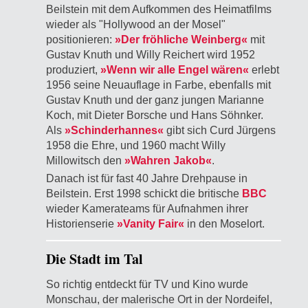
Beilstein mit dem Aufkommen des Heimatfilms
wieder als "Hollywood an der Mosel"
positionieren:
»Der fröhliche Weinberg«
mit
Gustav Knuth und Willy Reichert wird 1952
produziert,
»Wenn wir alle Engel wären«
erlebt
1956 seine Neuauflage in Farbe, ebenfalls mit
Gustav Knuth und der ganz jungen Marianne
Koch, mit Dieter Borsche und Hans Söhnker.
Als
»Schinderhannes«
gibt sich Curd Jürgens
1958 die Ehre, und 1960 macht Willy
Millowitsch den
»Wahren Jakob«
.
Danach ist für fast 40 Jahre Drehpause in
Beilstein. Erst 1998 schickt die britische
BBC
wieder Kamerateams für Aufnahmen ihrer
Historienserie
»Vanity Fair«
in den Moselort.
Die Stadt im Tal
So richtig entdeckt für TV und Kino wurde
Monschau, der malerische Ort in der Nordeifel,