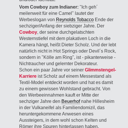
Vom Cowboy zum Indianer:
"Ich geh´
meilenweit für eine Camel" lautet der
Werbeslogan von
Reynolds Tobacco
Ende der
sechziger/Anfang der siebziger Jahre. Der
Cowboy
, der seine durchgelatschten
Westernstiefel mit dem plakativen Loch in die
Kamera hängt, heißt Dieter Scholz. Und der lebt
natürlich nicht in Hot Springs oder Devil´s Rock,
sondern in "Kölle am Ring", ist - pikanterweise -
Nichtraucher und gelernter Dekorateur.
Schon ein paar Jahre vor seiner
Glimmstengel-
Karriere
ist Scholz auf einem Messestand als
Textil-Model entdeckt worden und hat es damit
zu einem gewissen Wohlstand gebracht. Von
den Werbeeinnahmen kauft er Mitte der
sechziger Jahre den
Beuerhof
nahe Hillesheim
in der Vulkaneifel als Familiendomizil, das
heruntergekommene Anwesen eines
Aussteigers, in dem wohl schon Kelten und
Römer ihre Spuren hinterlassen haben.