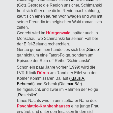
(Götz George) die Region unsicher. Schimanski
freut sich über eine dicke Rentennachzahlung,
kauft sich einen teuren Wohnwagen und will mit
seiner Freundin im belgischen Wald romantisch
zelten.
Gedreht wird im
Hürtgenwald
, später auch in
Monschau, wo Schimanski für seinen Fall bei
der Eifel-Zeitung recherchiert.
Genau genommen handelt es sich bei
„Sünde“
gar nicht um eine Tatort-Folge, sondern um
Episode der Spin-off-Reihe "Schimanski".
Schon ein paar Jahre vorher (1999) wird die
LVR-Klinik
Düren
am Rand der Eifel von den
Kölner Kommissaren Ballauf (
Klaus A.
Behrendt
) und Schenk (
Dietmar Bär
)
heimgesucht, und zwar im Rahmen der Folge
„Restrisiko“
.
Eines Nachts wird in unmittelbarer Nähe des
Psychiatrie-Krankenhauses
eine junge Frau
erwürgt, und unter den Insassen finden sich