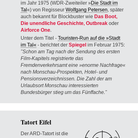
im Jahr 1975 (WDR-Zweiteiler »
Die Stadt im
Tal
«) von Regisseur
Wolfgang Petersen
, später
auch bekannt für Blockbuster wie
Das Boot,
Die unendliche Geschichte, Outbreak
oder
Airforce One
.
Unter dem Titel -
Touristen-Run auf die »Stadt
im Tal«
- berichtet der
Spiegel
im Februar 1975:
"Schon am Tag nach der Sendung des ersten
Film-Kapitels registrierte das
Fremdenverkehrsamt eine »enorme Nachfrage«
nach Mon­schau-Prospekten, Hotel- und
Pensionsverzeichnissen. Die Zahl der am
Urlaubsort Mon­schau interessierten
Bundesbürger stieg um das Fünffache."
Tatort Eifel
Der ARD-Tatort ist die