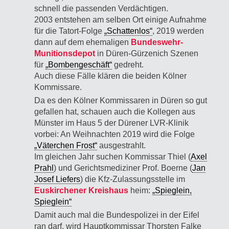
schnell die passenden Verdächtigen.
2003 entstehen am selben Ort einige Aufnahme
für die Tatort-Folge
„Schattenlos“
, 2019 werden
dann auf dem ehemaligen
Bundeswehr-
Munitionsdepot
in Düren-Gürzenich Szenen
für
„Bombengeschäft“
gedreht.
Auch diese Fälle klären die beiden Kölner
Kommissare.
Da es den Kölner Kommissaren in Düren so gut
gefallen hat, schauen auch die Kollegen aus
Münster im Haus 5 der Dürener LVR-Klinik
vorbei: An Weihnachten 2019 wird die Folge
„Väterchen Frost“
ausgestrahlt.
Im gleichen Jahr suchen Kommissar Thiel (
Axel
Prahl
) und Gerichtsmediziner Prof. Boerne (
Jan
Josef Liefers
) die Kfz-Zulassungsstelle im
Euskirchener Kreishaus
heim:
„Spieglein,
Spieglein“
Damit auch mal die Bundespolizei in der Eifel
ran darf, wird Hauptkommissar Thorsten Falke