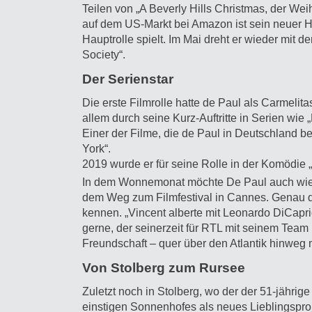
Teilen von „A Beverly Hills Christmas, der Weih
auf dem US-Markt bei Amazon ist sein neuer Ho
Hauptrolle spielt. Im Mai dreht er wieder mit 
Society“.
Der Serienstar
Die erste Filmrolle hatte de Paul als Carmelit
allem durch seine Kurz-Auftritte in Serien wie
Einer der Filme, die de Paul in Deutschland 
York“.
2019 wurde er für seine Rolle in der Komödie 
In dem Wonnemonat möchte De Paul auch wiede
dem Weg zum Filmfestival in Cannes. Genau do
kennen. „Vincent alberte mit Leonardo DiCapri
gerne, der seinerzeit für RTL mit seinem Tea
Freundschaft – quer über den Atlantik hinweg
Von Stolberg zum Rursee
Zuletzt noch in Stolberg, wo der der 51-jährig
einstigen Sonnenhofes als neues Lieblingspr