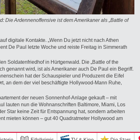
: Die Ardennenoffensive ist dem Amerikaner als „Battle of
uf digitale Kontakte. „Wenn Du jetzt nicht nach Athen
ent De Paul letzte Woche und reiste Freitag in Simmerath
n Soldatenfriedhof in Hürtgenwald. Die „Battle of the
ch genannt wird, ist als Amerikaner auch De Paul ein Begriff.
nenschein hat der Schauspieler und Produzent die Eifel
Ort, an dem der viel beschäftigte Hollywood-Mann Ruhe,
Appartement der neuen Sonnenhof-Anlage gekauft – mit
ul lauten nun die Wohnanschriften Baltimore, Miami, Los
r Star keine Zeit für Entspannung hat, sondern arbeiten
ent mieten können – gut 40 Quadratmeter Hollywood am
istorie
Eifelkrimis
TV & Kino
Die Stars