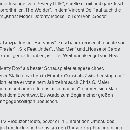
nachtsengel von Beverly Hills“, spielte er mit und ganz frisch
rrorthriller „The Welder", in dem Vincent De Paul auch die
dem „Knast-Model“ Jeremy Meeks Teil drei von „Secret
as Tanzpartner in „Hairspray“. Zuschauer kennen ihn heute vor
 „Frasier“, „Six Feet Under“, „Mad Men“ und „House of Cards“.
bekannt gemacht haben, ist „Der Weihnachtsengel von New
„Matty Boy“ als bester Schauspieler ausgezeichnet.
r Station machen in Einruhr. Quasi als Zwischenstopp auf
rt lernte er vor einem Jahrzehnt auch Chris G. Maier
o rum und animierte uns mitzumachen“, erinnert sich Maier
m bei dem Event war. Es wurde zum Beginn einer großen
 mit gegenseitigen Besuchen.
e TV-Produzent lebte, bevor er in Einruhr den Umbau des
ojekt entdeckte und selbst an den Rursee zog. Nachdem nun