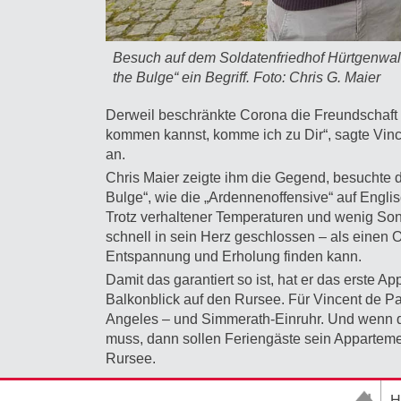
Besuch auf dem Soldatenfriedhof Hürtgenwald
the Bulge“ ein Begriff. Foto: Chris G. Maier
Derweil beschränkte Corona die Freundschaft a
kommen kannst, komme ich zu Dir“, sagte Vinc
an.
Chris Maier zeigte ihm die Gegend, besuchte de
Bulge“, wie die „Ardennenoffensive“ auf Englis
Trotz verhaltener Temperaturen und wenig Son
schnell in sein Herz geschlossen – als einen 
Entspannung und Erholung finden kann.
Damit das garantiert so ist, hat er das erste 
Balkonblick auf den Rursee. Für Vincent de Pa
Angeles – und Simmerath-Einruhr. Und wenn de
muss, dann sollen Feriengäste sein Appartem
Rursee.
H