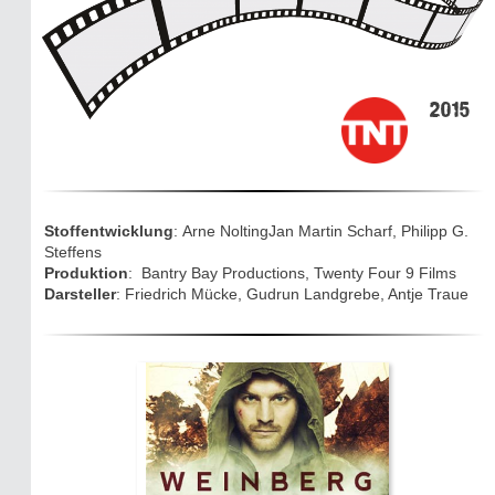
Mythen, Märchen & Legenden (2025)
Sightseeing:
Die Eifel entdecken
2015
Eifelevents
Eifelkarte:
Drehorte & Tatorte
Stoffentwicklung
: Arne NoltingJan Martin Scharf, Philipp G.
Steffens
Eifelkrimi: Keine Gutenachtgeschichte
Produktion
: Bantry Bay Productions, Twenty Four 9 Films
Darsteller
: Friedrich Mücke, Gudrun Landgrebe, Antje Traue
Die Autoren
TV & Kino
Die Stars:
Wer hat wo gedreht?
Mediathek