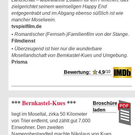
zielgerichtet seinem weinseligen Happy End
entgegentrabt und im Abgang ebenso süßlich ist wie
mancher Moselwein.
tvspielfilm.de
• Romantischer (Fernseh-)Familienfilm von der Stange.
Filmdienst
• Überzeugend ist hier nur die wunderbare
Mosellandschaft von Bernkastel-Kues und Umgebung.
Prisma
/10
Bewertung:
★
4,9
***
Bernkastel-Kues
***
Broschüre
laden
liegt im Moseltal, zirka 50 Kilometer
von Trier entfernt, und zählt gut 7.000
Einwohner. Den zweiten
Namensbestandteil machte Nikolaus von Kues