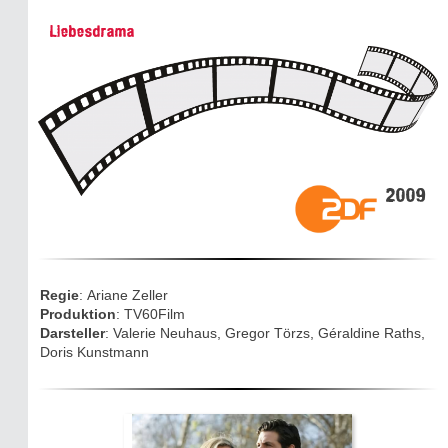
Historie:
Liebesdrama
Die dunkle Seite
Mythen, Märchen & Legenden (2025)
Sightseeing:
Die Eifel entdecken
2009
Eifelevents
Eifelkarte:
Drehorte & Tatorte
Regie
: Ariane Zeller
Produktion
: TV60Film
Eifelkrimi: Keine Gutenachtgeschichte
Darsteller
: Valerie Neuhaus, Gregor Törzs, Géraldine Raths,
Doris Kunstmann
Die Autoren
TV & Kino