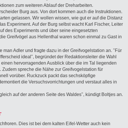
ktionen zum weiteren Ablauf der Dreharbeiten.
rscheider Burg aus. Von dort kommen auch die Instruktionen.
arten gelassen. Wir wollen wissen, wie gut er auf die Distanz
s Experiment. Auf der Burg selbst wacht Karl Fischer, Leiter
lauf des Experiments und über seine eingesetzten
die Greifvögel aus Hellenthal waren schon einmal zu Gast in
 man Adler und fragte dazu in der Greifvogelstation an. "Für
ifferscheid ideal", begründet der Redaktionsleiter die Wahl
 einen hervorragenden Ausblick über die im Tal liegenden
. Zudem spreche die Nähe zur Greifvogelstation für
chnell vorüber. Ruckzuck packt das sechsköpfige
ontiert die Versuchsvorrichtungen und verstaut alles in
gleich auf der anderen Seite des Waldes", kündigt Boltjes an.
r
froren. Dies ist bei dem kalten Eifel-Wetter auch kein