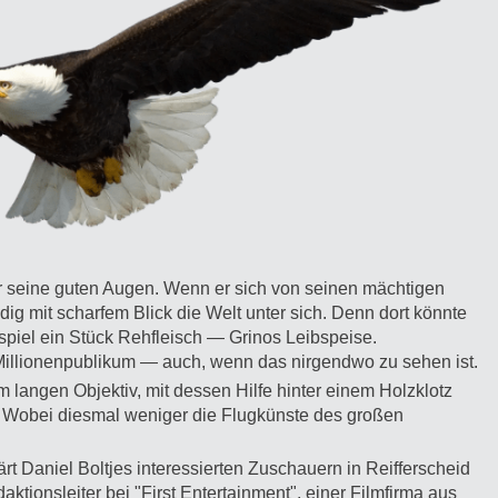
ür seine guten Augen. Wenn er sich von seinen mächtigen
ändig mit scharfem Blick die Welt unter sich. Denn dort könnte
ispiel ein Stück Rehfleisch — Grinos Leibspeise.
n Millionenpublikum — auch, wenn das nirgendwo zu sehen ist.
 langen Objektiv, mit dessen Hilfe hinter einem Holzklotz
. Wobei diesmal weniger die Flugkünste des großen
ärt Daniel Boltjes interessierten Zuschauern in Reifferscheid
aktionsleiter bei "First Entertainment", einer Filmfirma aus