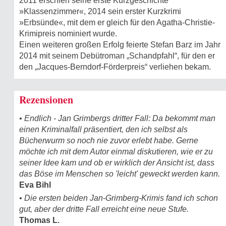
2011 erschien seine erste Kurzgeschichte
»Klassenzimmer«, 2014 sein erster Kurzkrimi
»Erbsünde«, mit dem er gleich für den Agatha-Christie-
Krimipreis nominiert wurde.
Einen weiteren großen Erfolg feierte Stefan Barz im Jahr
2014 mit seinem Debütroman „Schandpfahl“, für den er
den „Jacques-Berndorf-Förderpreis“ verliehen bekam.
Rezensionen
• Endlich - Jan Grimbergs dritter Fall: Da bekommt man
einen Kriminalfall präsentiert, den ich selbst als
Bücherwurm so noch nie zuvor erlebt habe. Gerne
möchte ich mit dem Autor einmal diskutieren, wie er zu
seiner Idee kam und ob er wirklich der Ansicht ist, dass
das Böse im Menschen so 'leicht' geweckt werden kann.
Eva Bihl
• Die ersten beiden Jan-Grimberg-Krimis fand ich schon
gut, aber der dritte Fall erreicht eine neue Stufe.
Thomas L.