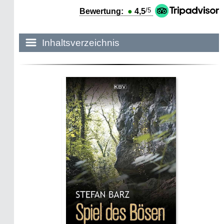
/5
Bewertung:
●
4,5
Inhaltsverzeichnis
Historie:
Die dunkle Seite
Mythen, Märchen & Legenden (2025)
Sightseeing:
Die Eifel entdecken
Eifelevents
Eifelkarte:
Drehorte & Tatorte