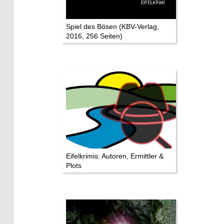
Eifelkrimi: Keine Gutenachtgeschichte
Die Autoren
Spiel des Bösen (KBV-Verlag,
2016, 256 Seiten)
TV & Kino
Die Stars:
Wer hat wo gedreht?
Mediathek
Impressum
Datenschutz
Eifelkrimis: Autoren, Ermittler &
Plots